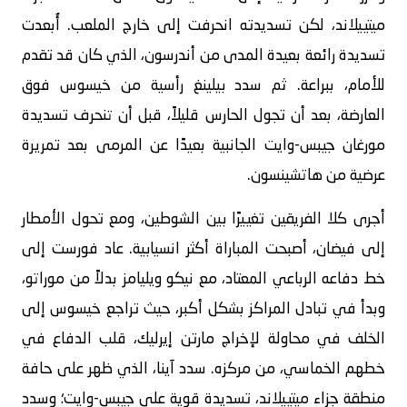
ميتييلاند، لكن تسديدته انحرفت إلى خارج الملعب. أُبعدت
تسديدة رائعة بعيدة المدى من أندرسون، الذي كان قد تقدم
للأمام، ببراعة. ثم سدد بيلينغ رأسية من خيسوس فوق
العارضة، بعد أن تجول الحارس قليلاً، قبل أن تنحرف تسديدة
مورغان جيبس-وايت الجانبية بعيدًا عن المرمى بعد تمريرة
عرضية من هاتشينسون.
أجرى كلا الفريقين تغييرًا بين الشوطين، ومع تحول الأمطار
إلى فيضان، أصبحت المباراة أكثر انسيابية. عاد فورست إلى
خط دفاعه الرباعي المعتاد، مع نيكو ويليامز بدلاً من موراتو،
وبدأ في تبادل المراكز بشكل أكبر، حيث تراجع خيسوس إلى
الخلف في محاولة لإخراج مارتن إيرليك، قلب الدفاع في
خطهم الخماسي، من مركزه. سدد آينا، الذي ظهر على حافة
منطقة جزاء ميتييلاند، تسديدة قوية على جيبس-وايت؛ وسدد