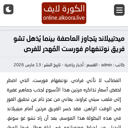
الكورة لايف
online.alkoora.live
ميدتييلاند يتجاوز العاصفة بينما يُذهل تشو
فريق نوتنغهام فورست المُهدر للفرص
كاتب :
admin
-
القسم :
أخبار رياضية
-
تاريخ النشر :
13 مارس 2026
المصائب لا تأتي فرادى. نوتنغهام فورست، الذي اضطر
لخفض أسعار تذاكره مرتين هذا الأسبوع لجذب جماهير غفيرة
إلى ملعب سيتي غراوند، يعاني من عجز تام عن تحقيق الفوز
في الوقت الراهن. فقد خسر الفريق مرتين أمام ميتييلاند
في هذه البطولة هذا الموسم، بعد أن زاد تشو غو سونغ،
البديل، من إحباط معنوياتهم في ليلة هطل فيها المطر