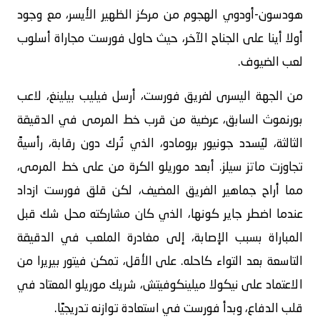
هودسون-أودوي الهجوم من مركز الظهير الأيسر، مع وجود
أولا أينا على الجناح الآخر، حيث حاول فورست مجاراة أسلوب
لعب الضيوف.
من الجهة اليسرى لفريق فورست، أرسل فيليب بيلينغ، لاعب
بورنموث السابق، عرضية من قرب خط المرمى في الدقيقة
الثالثة، ليُسدد جونيور برومادو، الذي تُرك دون رقابة، رأسيةً
تجاوزت ماتز سيلز. أبعد موريلو الكرة من على خط المرمى،
مما أراح جماهير الفريق المضيف، لكن قلق فورست ازداد
عندما اضطر جاير كونها، الذي كان مشاركته محل شك قبل
المباراة بسبب الإصابة، إلى مغادرة الملعب في الدقيقة
التاسعة بعد التواء كاحله. على الأقل، تمكن فيتور بيريرا من
الاعتماد على نيكولا ميلينكوفيتش، شريك موريلو المعتاد في
قلب الدفاع، وبدأ فورست في استعادة توازنه تدريجيًا.