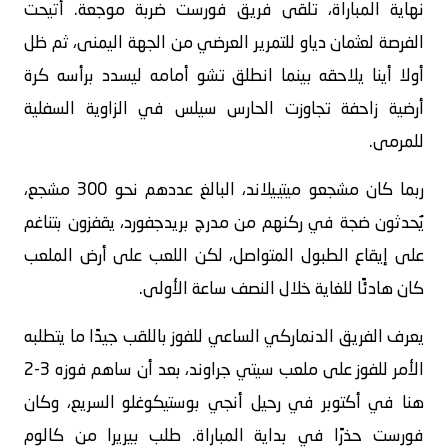
نهاية المباراة، تلقى فريق فورست ضربة موجعة. أُتيحت
الفرصة لعثمان دياو للتمرير العرضي من الجهة اليمنى، ثم ظل
أولا أينا يلاحقه بينما انطلق تشو أمامه ليسدد برأسه كرة
أرضية زاحفة تجاوزت الحارس سيلس في الزاوية السفلية
للمرمى.
ربما كان مشجعو ميتييلاند، البالغ عددهم نحو 300 مشجع،
يُحدثون ضجة في ركنهم من مدرج بريدجفورد، يقفزون بتناغم
على إيقاع الطبول المتواصل، لكن اللعب على أرض الملعب
كان هادئًا للغاية خلال النصف ساعة الأولى.
يعرف الفريق الدنماركي الساعي للفوز باللقب جيدًا ما يتطلبه
الأمر للفوز على ملعب سيتي جراوند، بعد أن ساهم فوزه 3-2
هنا في أكتوبر في رحيل أنجي بوستيكوغلو السريع، وكان
فورست حذرًا في بداية المباراة. طلب ​​بيريرا من كالوم