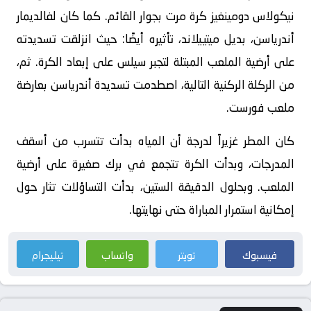
نيكولاس دومينغيز كرة مرت بجوار القائم. كما كان لفالديمار
أندرياسن، بديل ميتييلاند، تأثيره أيضًا: حيث انزلقت تسديدته
على أرضية الملعب المبتلة لتجبر سيلس على إبعاد الكرة. ثم،
من الركلة الركنية التالية، اصطدمت تسديدة أندرياسن بعارضة
ملعب فورست.
كان المطر غزيراً لدرجة أن المياه بدأت تتسرب من أسقف
المدرجات، وبدأت الكرة تتجمع في برك صغيرة على أرضية
الملعب. وبحلول الدقيقة الستين، بدأت التساؤلات تثار حول
إمكانية استمرار المباراة حتى نهايتها.
فيسبوك
تويتر
واتساب
تيليجرام