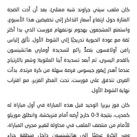
كان ملعب سيتي جراوند شبه ممتلئ، بعد أن أدت الضجة
المثارة حول ارتفاع أسعار التذاكر إلى تخفيضين هذا الأسبوع،
واستمتع المشجعون بهجوم نوتنغهام فورست الذي بدا أكثر
ثقة مع عودة الحيوية تدريجيًا إلى الشوط الأول. تألق إلياس
رافن أولافسون بتصدٍّ رائع لتسديدة أوماري هاتشينسون
بالقدم اليسرى، ثم أبعد تسديدة أينا الملتوية؛ وشعر بالارتياح
عندما أهدر إيغور جيسوس فرصة سهلة من كرة مرتدة. بدأت
الفرص تتدفق على فورست، تحت المطر الغزير، مع اقتراب
نهاية الشوط الأول.
كان فوز بيريرا الوحيد قبل هذه المباراة في أول مباراة له
كمدرب، بنتيجة 3-0 خارج أرضه أمام فنربخشة، وانطلق موريلو
للأمام من منتصف الملعب في محاولة لتغيير مجرى المباراة،
ومرر الكرة عرضيًا إلى هاتشينسون داخل منطقة جزاء