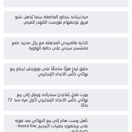
ميدتييلاند يتجاوز العاصفة بينما يُذهل تشو
فريق نوتنغهام فورست المُهدر للفرص
ثلاثية فالفيردي المذهلة مع ريال مدريد تضع
مانشستر سيتي على حافة الهاوية
حقق ليدز فوزًا ساحقًا على نورويتش ليبلغ ربع
نهائي كأس الاتحاد الإنجليزي
بورت فايل يُفاجئ سندرلاند ويصل إلى ربع
نهائي كأس الاتحاد الإنجليزي لأول مرة منذ 72
عامًا
تأهل وست هام إلى ربع النهائي بعد فوزه
على برينتفورد بضربات الترجيح koora live –
كورة لايف