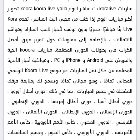
مباريات koralive بث مباشر اليوم koora koora live yalla تصوير
أكبر مباريات اليوم إذا كنت من محبي البث المباشر ، تقدم Kora
Live بثًا مباشرًا حصريًا بدون توقف لأخبار لاعب المباراة ومواقع
الانتقالات ، بالإضافة إلى معلومات حول تقرير فريق أفضل
الكرات في بطولات الدوري المختلفة. مباريات kooora الحية
والعروض على Android و iPhone و PC ، ومواكبة أخبار الأندية
المختلفة من خلال نقل المباريات عبر موقع Koora Live الرسمي
المجاني تمامًا ، وهو مجاني تمامًا ويسمح لك بمتابعة فرقك
المفضلة في جميع المباريات ، بما في ذلك : دوري أبطال أوروبا ،
دوري أبطال آسيا ، دوري أبطال إفريقيا ، الدوري الإنجليزي ،
الدوري الإسباني ، الدوري الإيطالي ، الدوري الألماني ، الدوري
الفرنسي ، الدوري المصري ، كأس الأمم الأوروبية ، كأس الأمم
الأفريقية ، الدوري الأوروبي ، كأس السوبر ، وجميع المنافسات