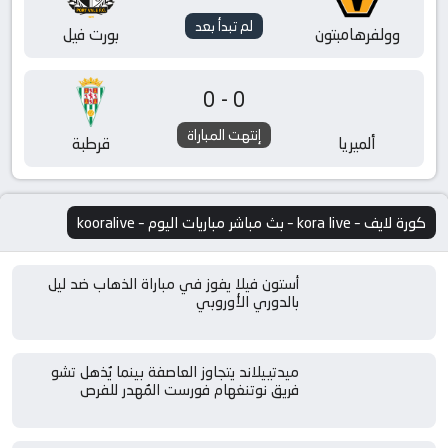
لم تبدأ بعد
وولفرهامبتون
بورت فيل
0-0
إنتهت المباراة
ألميريا
قرطبة
كورة لايف – kora live – بث مباشر مباريات اليوم – kooralive
أستون فيلا يفوز في مباراة الذهاب ضد ليل
بالدوري الأوروبي
ميدتييلاند يتجاوز العاصفة بينما يُذهل تشو
فريق نوتنغهام فورست المُهدر للفرص