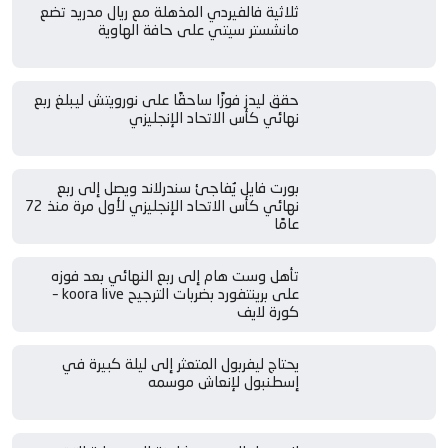
ثلاثية فالفيردي المذهلة مع ريال مدريد تضع
مانشستر سيتي على حافة الهاوية
حقق ليدز فوزًا ساحقًا على نورويتش ليبلغ ربع
نهائي كأس الاتحاد الإنجليزي
بورت فايل يُفاجئ سندرلاند ويصل إلى ربع
نهائي كأس الاتحاد الإنجليزي لأول مرة منذ 72
عامًا
تأهل وست هام إلى ربع النهائي بعد فوزه
على برينتفورد بضربات الترجيح koora live –
كورة لايف
يحتاج ليفربول المتعثر إلى ليلة كبيرة في
إسطنبول لإنعاش موسمه