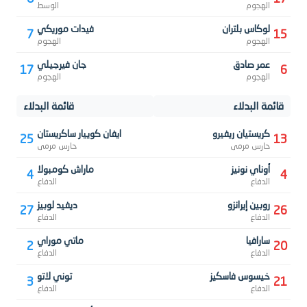
الهجوم
الوسط
لوكاس بلتران
فيدات موريكي
7
15
الهجوم
الهجوم
عمر صادق
جان فيرجيلي
17
6
الهجوم
الهجوم
قائمة البدلاء
قائمة البدلاء
كريستيان ريفيرو
ايفان كوييار ساكريستان
25
13
حارس مرمى
حارس مرمى
أوناي نونيز
ماراش كومبولا
4
4
الدفاع
الدفاع
روبين إيرانزو
ديفيد لوبيز
27
26
الدفاع
الدفاع
سارافيا
ماتي موراي
2
20
الدفاع
الدفاع
خيسوس فاسكيز
توني لاتو
3
21
الدفاع
الدفاع