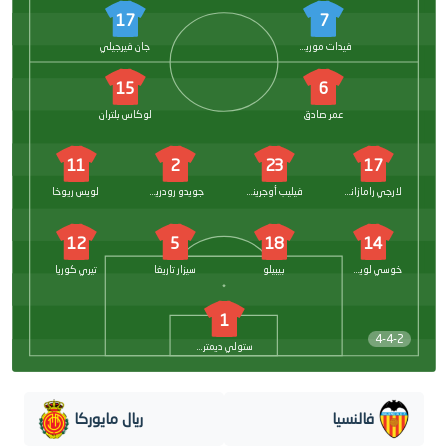
17
7
فيدات موريكي
جان فيرجيلي
15
6
عمر صادق
لوكاس بلتران
11
2
23
17
لارجي رامازاني
فيليب أوجرينيك
جويدو رودريجيز
لويس ريوخا
12
5
18
14
خوسي لويس جايا
بيبيلو
سيزار تاريغا
تيري كوريا
1
4-4-2
ستولي ديمتريفسكي
فالنسيا
ريال مايوركا