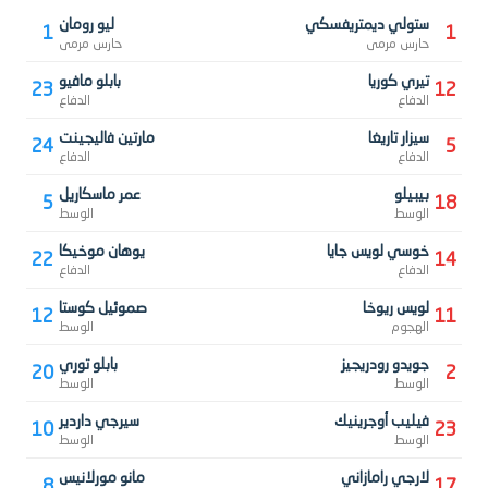
ستولي ديمتريفسكي
ليو رومان
1
1
حارس مرمى
حارس مرمى
تيري كوريا
بابلو مافيو
23
12
الدفاع
الدفاع
سيزار تاريغا
مارتين فاليجينت
24
5
الدفاع
الدفاع
بيبيلو
عمر ماسكاريل
5
18
الوسط
الوسط
خوسي لويس جايا
يوهان موخيكا
22
14
الدفاع
الدفاع
لويس ريوخا
صموئيل كوستا
12
11
الهجوم
الوسط
جويدو رودريجيز
بابلو توري
20
2
الوسط
الوسط
فيليب أوجرينيك
سيرجي داردير
10
23
الوسط
الوسط
لارجي رامازاني
مانو مورلانيس
8
17