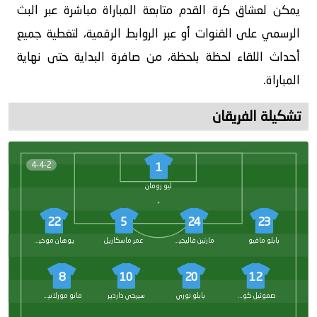
يمكن لعشاق كرة القدم متابعة المباراة مباشرة عبر البث
الرسمي على القنوات أو عبر الروابط الرقمية، لتغطية جميع
أحداث اللقاء لحظة بلحظة، من صافرة البداية حتى نهاية
المباراة.
تشكيلة الفريقان
4-4-2
1
ليو رومان
22
5
24
23
بابلو مافيو
مارتين فاليجينت
عمر ماسكاريل
يوهان موخيكا
8
10
20
12
صموئيل كوستا
بابلو توري
سيرجي داردير
مانو مورلانيس