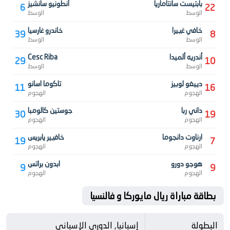
بابتيست سانتاماريا
أنطونيو سانشيز
6
22
الوسط
الوسط
خافي غييرا
خاندرو غارسيا
39
8
الوسط
الوسط
أندريه ألميدا
Cesc Riba
29
10
الوسط
الوسط
دييغو لوبيز
تاكوما اسانو
11
16
الهجوم
الهجوم
داني ربا
جوستين كالومبا
30
19
الهجوم
الهجوم
ارناوت دانجوما
خافيير يابريس
19
7
الهجوم
الهجوم
هوجو دورو
ابدون براتس
9
9
الهجوم
الهجوم
بطاقة مباراة ريال مايوركا و فالنسيا
البطولة
إسبانيا, الدوري الإسباني