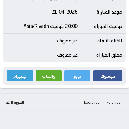
موعد المباراة
21-04-2026
توقيت المباراة
20:00 بتوقيت Asia/Riyadh
القناة الناقله
غير معروف
معلق المباراة
غير معروف
فيسبوك
تويتر
واتساب
تيليجرام
kora live
kooralive
الكورة لايف