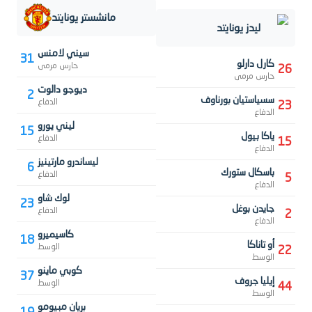
مانشستر يونايتد
ليدز يونايتد
سيني لامنس
31
كارل دارلو
حارس مرمى
26
حارس مرمى
ديوجو دالوت
2
سسياستيان بورناوف
الدفاع
23
الدفاع
ليني يورو
15
ياكا بيول
الدفاع
15
الدفاع
ليساندرو مارتينيز
6
باسكال ستورك
الدفاع
5
الدفاع
لوك شاو
23
جايدن بوغل
الدفاع
2
الدفاع
كاسيميرو
18
أو تاناكا
الوسط
22
الوسط
كوبي ماينو
37
إيليا جروف
الوسط
44
الوسط
بريان مبيومو