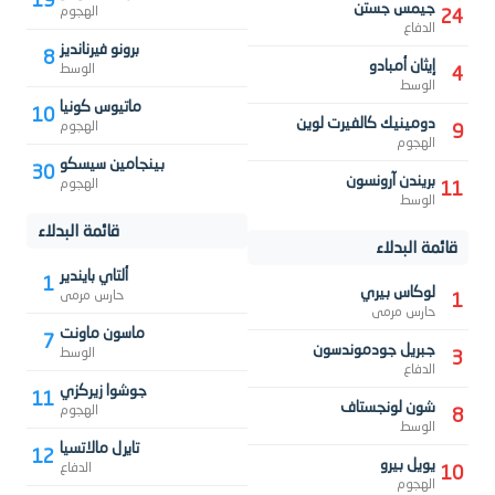
19
جيمس جستن
الهجوم
24
الدفاع
برونو فيرنانديز
8
إيثان أمبادو
الوسط
4
الوسط
ماتيوس كونيا
10
دومينيك كالفيرت لوين
الهجوم
9
الهجوم
بينجامين سيسكو
30
بريندن آرونسون
الهجوم
11
الوسط
قائمة البدلاء
قائمة البدلاء
ألتاي بايندير
1
لوكاس بيري
حارس مرمى
1
حارس مرمى
ماسون ماونت
7
جبريل جودموندسون
الوسط
3
الدفاع
جوشوا زيركزي
11
شون لونجستاف
الهجوم
8
الوسط
تايرل مالاتسيا
12
يويل بيرو
الدفاع
10
الهجوم