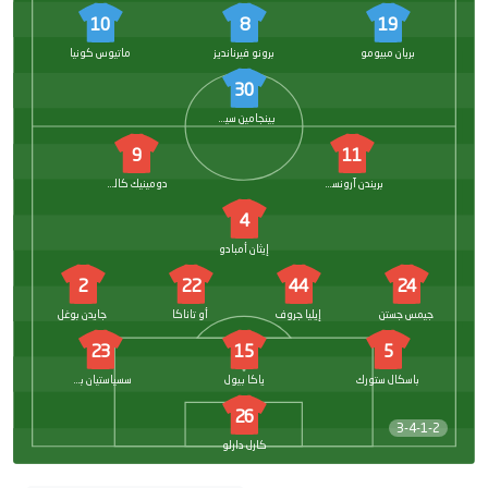
10
8
19
بريان مبيومو
برونو فيرنانديز
ماتيوس كونيا
30
بينجامين سيسكو
9
11
بريندن آرونسون
دومينيك كالفيرت لوين
4
إيثان أمبادو
2
22
44
24
جيمس جستن
إيليا جروف
أو تاناكا
جايدن بوغل
23
15
5
باسكال ستورك
ياكا بيول
سسياستيان بورناوف
26
3-4-1-2
كارل دارلو