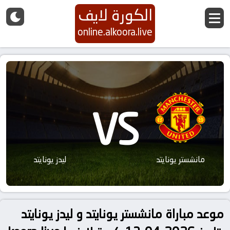
الكورة لايف
online.alkoora.live
VS
مانشستر يونايتد
ليدز يونايتد
موعد مباراة مانشستر يونايتد و ليدز يونايتد