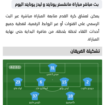
بث مباشر مباراة مانشستر يونايتد و ليدز يونايتد اليوم
يمكن لعشاق كرة القدم متابعة المباراة مباشرة عبر البث
الرسمي على القنوات أو عبر الروابط الرقمية، لتغطية جميع
أحداث اللقاء لحظة بلحظة، من صافرة البداية حتى نهاية
المباراة.
تشكيلة الفريقان
4-2-3-1
31
سيني لامنس
23
6
15
2
ديوجو دالوت
ليني يورو
ليساندرو مارتينيز
لوك شاو
37
18
كاسيميرو
كوبي ماينو