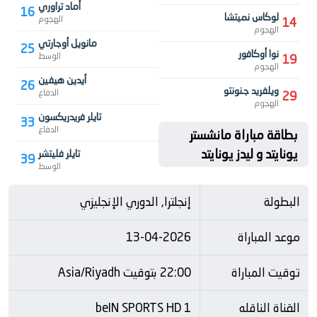
أماد تراوري
16
لوكاس نميتشا
الهجوم
14
الهجوم
مانويل أوجارتي
25
نوا أوكافور
الوسط
19
الهجوم
أيدين هيفين
26
ويلفريد جنونتو
الدفاع
29
الهجوم
تايلر فريدريكسون
33
الدفاع
بطاقة مباراة مانشستر
يونايتد و ليدز يونايتد
تايلر فليتشر
39
الوسط
البطولة
إنجلترا, الدوري الإنجليزي
موعد المباراة
13-04-2026
توقيت المباراة
22:00 بتوقيت Asia/Riyadh
القناة الناقله
beIN SPORTS HD 1