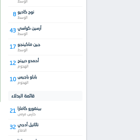
الوسط
نوح كاديو
8
الوسط
أرسين كواسي
43
الوسط
جين ماكينجو
17
الوسط
أحمدو ديينج
12
الهجوم
بابلو باجيس
10
الهجوم
قائمة البدلاء
بينغورو كامارا
21
حارس مرمى
ناثانيل أدجي
32
الدفاع