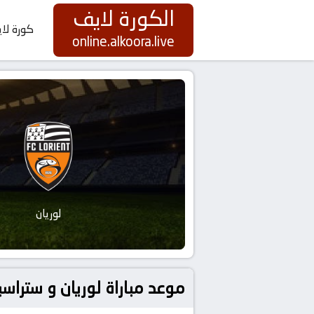
الكورة لايف
كورة لا
online.alkoora.live
لوريان
موعد مباراة لوريان و ستراسبورج بتاريخ 2026-04-26 كور