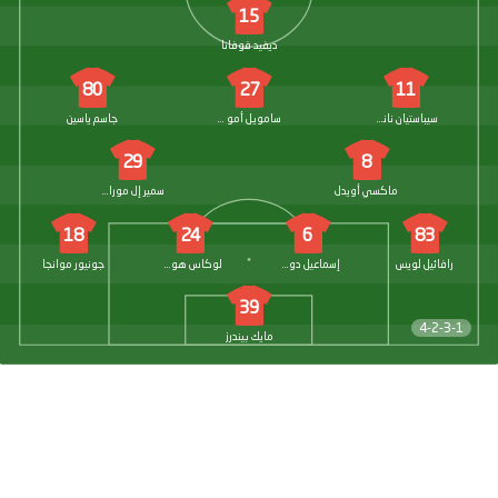
15
ديفيد فوفانا
80
27
11
سيباستيان ناناسي
سامويل أمو أميو
جاسم ياسين
29
8
ماكسي أويدل
سمير إل مورابيه
18
24
6
83
رافائيل لويس
إسماعيل دوكوري
لوكاس هوجسبرج
جونيور موانجا
39
4-2-3-1
مايك بيندرز