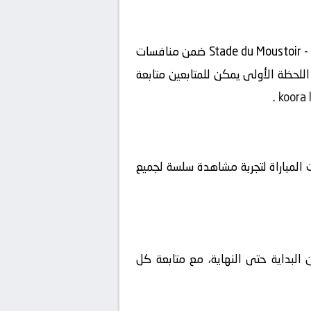
مشاهدة مباراة اليوم بين لوريان ضد ستراسبورج بث مباشر بتاريخ 2026-04-26 على ملعب Stade du Moustoir - Yves Allainmat ضمن منافسات
توقيت السعودية، لتبدأ الإثارة منذ اللحظة الأولى يمكن للمتابعين متابعة
.
koora 
غطية كاملة لكل مجريات المباراة لتجربة مشاهدة سلسة لجميع
 البداية حتى النهاية، مع متابعة كل