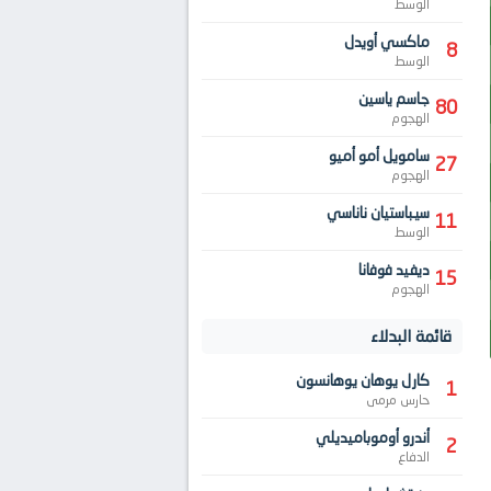
الوسط
ماكسي أويدل
8
الوسط
جاسم ياسين
80
الهجوم
سامويل أمو أميو
27
الهجوم
سيباستيان ناناسي
11
الوسط
ديفيد فوفانا
15
الهجوم
قائمة البدلاء
كارل يوهان يوهانسون
1
حارس مرمى
أندرو أوموباميديلي
2
الدفاع