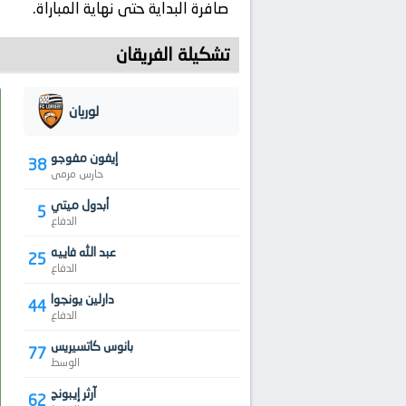
صافرة البداية حتى نهاية المباراة.
تشكيلة الفريقان
لوريان
إيفون مفوجو
38
حارس مرمى
أبدول ميتي
5
الدفاع
عبد الله فاييه
25
الدفاع
دارلين يونجوا
44
الدفاع
بانوس كاتسيريس
77
الوسط
آرثر إيبونج
62