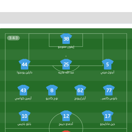
3-4-3
38
إيفون مفوجو
44
25
5
أبدول ميتي
عبد الله فاييه
دارلين يونجوا
43
8
62
77
بانوس كاتسيريس
آرثر إيبونج
نوح كاديو
أرسين كواسي
10
12
17
جين ماكينجو
أحمدو ديينج
بابلو باجيس