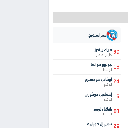
ستراسبورج
مايك بيندرز
39
حارس مرمى
جونيور موانجا
18
الوسط
لوكاس هوجسبرج
24
الدفاع
إسماعيل دوكوري
6
الدفاع
رافائيل لويس
83
الوسط
سمير إل مورابيه
29