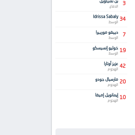
بن تشيلويل
3
الدفاع
Idrissa Sabaly
34
الوسط
دييغو مورييرا
7
الوسط
خوليو إنسيسكو
19
الوسط
عزيز أوتارا
42
الهجوم
مارسيال جودو
20
الهجوم
إيمانويل إميغا
10
الهجوم