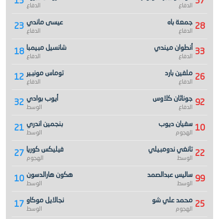
15
37
الدفاع
الدفاع
جمعة باه
عيسى ماندي
23
28
الدفاع
الدفاع
أنطوان ميندي
شانسيل مبيمبا
18
33
الدفاع
الدفاع
ملفين بارد
توماس مونيير
12
26
الدفاع
الدفاع
جوناثان كلاوس
أيوب بوادي
32
92
الدفاع
الوسط
سفيان ديوب
بنجمين اندري
21
10
الهجوم
الوسط
تانغي ندومبيلي
فيليكس كوريا
27
22
الوسط
الهجوم
ساليس عبدالصمد
هكون هارالدسون
10
99
الوسط
الوسط
محمد علي شو
نجالايل موكاو
17
25
الهجوم
الوسط