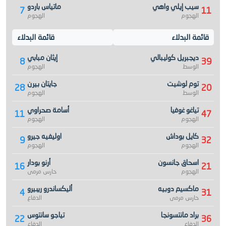
سيب إيلي واهي
ماتياس باردو
7
11
الهجوم
الهجوم
قائمة البدلاء
قائمة البدلاء
ديجبريل كوليبالي
إيثان مبابي
8
39
الوسط
الهجوم
توم لوشيت
جايتان بيرن
28
20
الوسط
الهجوم
تياغو غوفيا
أسامة صحراوي
11
47
الهجوم
الهجوم
كايل بوداش
اوليفيه جيرو
9
32
الهجوم
الهجوم
اسحاق جانسون
أرنو بودار
16
21
الهجوم
حارس مرمى
ماكسيم دوبيه
أليكساندرو ريبيرو
4
31
حارس مرمى
الدفاع
براد مانتسونجا
تياجو سانتوس
22
36
الدفاع
الدفاع