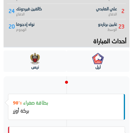
علي العابدي
كالفين فيردونك
24
2
الدفاع
الدفاع
غابين برناردو
نواه إدجوما
20
23
الوسط
الهجوم
أحداث المباراة
ليل
نيس
بطاقة صفراء
90'
8
بركة أوزر