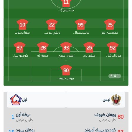
11
سيب إيلي واهي
10
22
99
25
محمد علي شو
ساليس عبدالصمد
تانغي ندومبيلي
سفيان ديوب
37
28
33
26
92
جوناثان كلاوس
ملفين بارد
أنطوان ميندي
جمعة باه
كودجو بيبراه أوبونج
80
5-4-1
يهفان ضيوف
نيس
ليل
يهفان ضيوف
بركة أوزر
1
80
حارس مرمى
حارس مرمى
كودجو بيبراه أوبونج
رومان بيرود