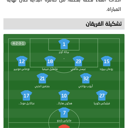
المباراة.
تشكيلة الفريقان
4-2-3-1
1
بركة أوزر
12
18
23
15
رومان بيرود
عيسى ماندي
شانسيل مبيمبا
توماس مونيير
21
32
أيوب بوادي
بنجمين اندري
17
10
27
فيليكس كوريا
هكون هارالدسون
نجالايل موكاو
7
ماتياس باردو