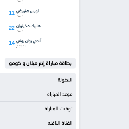
الوسط
لويس هنريكي
11
الوسط
هنريك مخيتريان
22
الوسط
أنجي يوان بوني
14
الهجوم
بطاقة مباراة إنتر ميلان و كومو
البطولة
موعد المباراة
توقيت المباراة
القناة الناقله