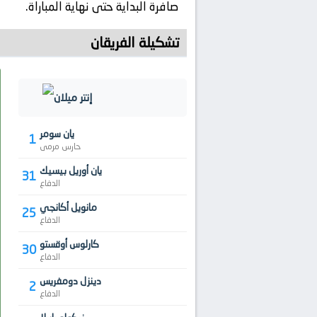
صافرة البداية حتى نهاية المباراة.
تشكيلة الفريقان
إنتر ميلان
يان سومر
1
حارس مرمى
يان أوريل بيسيك
31
الدفاع
مانويل أكانجي
25
الدفاع
كارلوس أوقستو
30
الدفاع
دينزل دومفريس
2
الدفاع