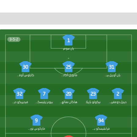
3-5-2
1
يان سومر
30
25
31
يان أوريل بيسيك
مانويل أكانجي
كارلوس أوقستو
32
7
20
23
2
دينزل دومفريس
نيكولو باريلا
هاكان تشالهان أوغلو
بيوتر زيلينسكي
فيديريكو ديماركو
9
94
فرانشيسكو بيو إسبوزيتو
ماركوس تورام