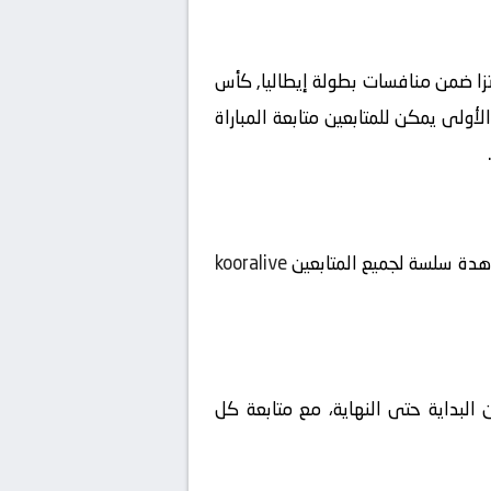
خ 2026-04-21 على ملعب ملعب جوزيبي مياتزا ضمن منافسات بطولة إيطاليا, كأس
، لتبدأ الإثارة منذ اللحظة الأولى يمكن للمتابعين متابعة المباراة
شاهدة سلسة لجميع المتابعين
kooralive
 البداية حتى النهاية، مع متابعة كل