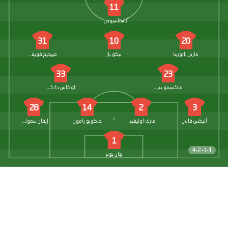
11
أناستاسيوس دوفيكاس
31
10
20
مارتن باتورينا
نيكو باز
ميرجيم فويفودا
33
23
ماكسيمو بيروني
لوكاس دا كونها
28
14
2
3
أليكس فالي
مارك-اوليفييه كيمب
جاكوبو رامون
إيفان سمولشي
1
4-2-3-1
جان بوتز