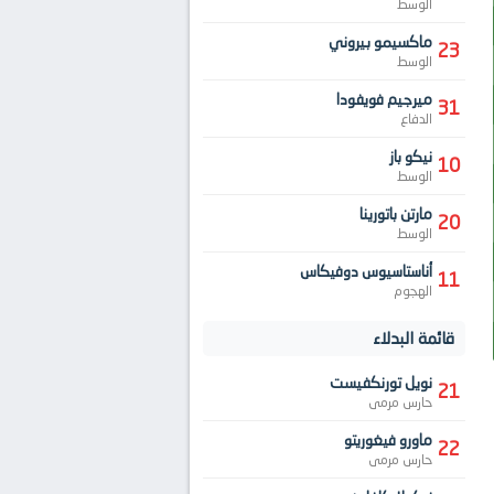
الوسط
ماكسيمو بيروني
23
الوسط
ميرجيم فويفودا
31
الدفاع
نيكو باز
10
الوسط
مارتن باتورينا
20
الوسط
أناستاسيوس دوفيكاس
11
الهجوم
قائمة البدلاء
نويل تورنكفيست
21
حارس مرمى
ماورو فيغوريتو
22
حارس مرمى