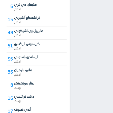
ستيفان دي فري
6
الدفاع
فرانشسكو أتشيربي
15
الدفاع
غابرييل ري تشيكوني
48
الدفاع
كريستوس اليكسيو
51
الدفاع
أليساندرو باستوني
95
الدفاع
ماتيو دارميان
36
الدفاع
بيتار سوتشيتش
8
الوسط
دافيد فراتيسي
16
الوسط
أندي ضيوف
17