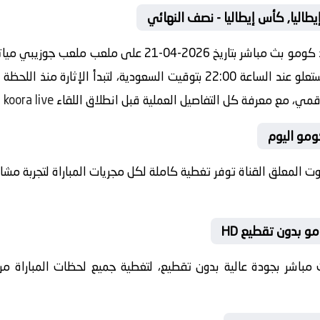
يطاليا, كأس إيطاليا - نصف النهائي
مشاهدة مباراة اليوم بين إنتر ميلان ضد كومو بث مباشر بتاري
إيطاليا - نصف النهائي صافرة البداية ستعلو عند الساعة 22:00 بتوقيت السعودية
لرقمي، مع معرفة كل التفاصيل العملية قبل انطلاق اللقاء
koora live
.
كومو اليوم
بصوت المعلق القناة توفر تغطية كاملة لكل مجريات المباراة لتجربة م
و بدون تقطيع HD
 بث مباشر بجودة عالية بدون تقطيع، لتغطية جميع لحظات المباراة من