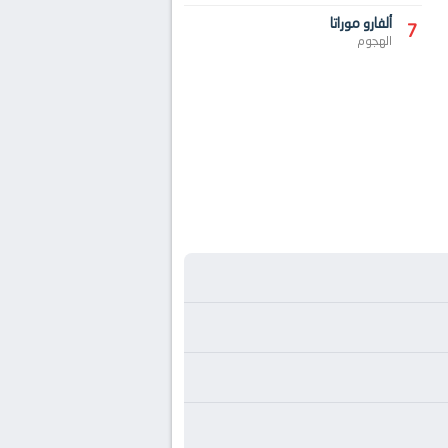
ألفارو موراتا
7
الهجوم