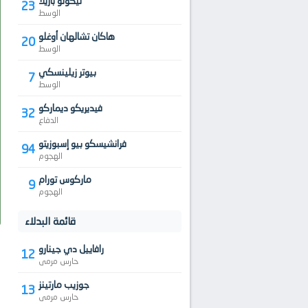
نيكولو باريلا
23
الوسط
هاكان تشالهان أوغلو
20
الوسط
بيوتر زيلينسكي
7
الوسط
فيديريكو ديماركو
32
الدفاع
فرانشيسكو بيو إسبوزيتو
94
الهجوم
ماركوس تورام
9
الهجوم
قائمة البدلاء
رافاييل دي جينارو
12
حارس مرمى
جوزيب مارتينز
13
حارس مرمى