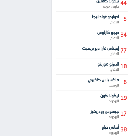
نيكولا كافلين
44
حارس مرمى
ادواردو غولدانيجا
5
الدفاع
ديجو كارلوس
34
الدفاع
إيجناس فان دير بريمبت
77
الدفاع
البيرتو مورينو
18
الدفاع
ماكسينس كاكيري
6
الوسط
نيكولا كون
19
الهجوم
جيسوس رودريغيز
17
الهجوم
أساني دياو
38
الهجوم