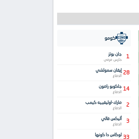
كومو
جان بوتز
1
حارس مرمى
إيفان سمولشي
28
الدفاع
جاكوبو رامون
14
الدفاع
مارك-اوليفييه كيمب
2
الدفاع
أليكس فالي
3
الدفاع
لوكاس دا كونها
33