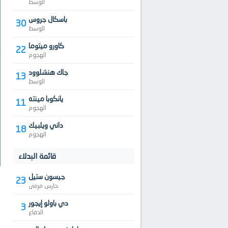
الوسط
باسكال جروس
30
الوسط
كاورو ميتوما
22
الهجوم
جاك هنشلوود
13
الوسط
يانكوبا مينته
11
الهجوم
داني ويلبيك
18
الهجوم
قائمة البدلاء
جيسون ستيل
23
حارس مرمى
دي باولو إيجور
3
الدفاع