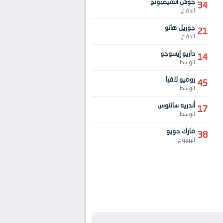
جوش أتشيمبونج
34
الدفاع
جوريل هاتو
21
الدفاع
داريو إيسوجو
14
الوسط
روميو لافيا
45
الوسط
أندريه سانتوس
17
الوسط
مارك جويو
38
الهجوم