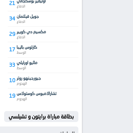
اوليفير بوسكجالي
21
الدفاع
جويل فيلتمان
34
الدفاع
مكسيم دي كويبر
29
الدفاع
كارلوس باليبا
17
الوسط
ماثيو اورايلي
33
الوسط
جيورجينهو روتر
10
الهجوم
تشارالامبوس كوستولاس
19
الهجوم
بطاقة مباراة برايتون و تشيلسي