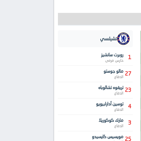
تشيلسي
روبرت سانشيز
1
حارس مرمى
مالو جوستو
27
الدفاع
تريفوه تشالوباه
23
الدفاع
توسين أدارابيويو
4
الدفاع
مارك كوكوريلا
3
الدفاع
مويسيس كايسيدو
25