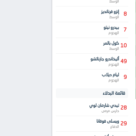
الوسط
إنزو فرنانديز
8
الوسط
بيدرو نيتو
7
الهجوم
كول بالمر
10
الوسط
أليخاندرو جارناتشو
49
الهجوم
ليام ديلاب
9
الهجوم
قائمة البدلاء
تيدي شارمان لوي
28
حارس مرمى
ويسلى فوفانا
29
الدفاع