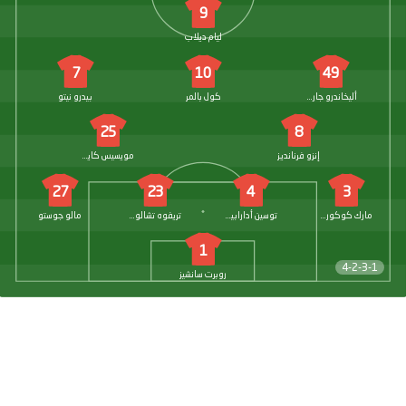
9
ليام ديلاب
7
10
49
أليخاندرو جارناتشو
كول بالمر
بيدرو نيتو
25
8
إنزو فرنانديز
مويسيس كايسيدو
27
23
4
3
مارك كوكوريلا
توسين أدارابيويو
تريفوه تشالوباه
مالو جوستو
1
4-2-3-1
روبرت سانشيز