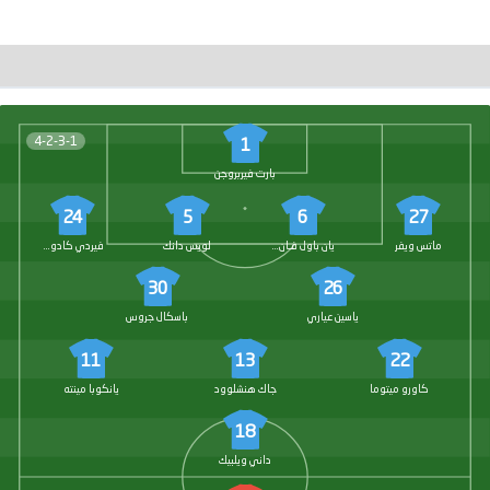
4-2-3-1
1
بارت فيربروجن
24
5
6
27
ماتس ويفر
يان باول فـان هيك
لويس دانك
فيردي كادويغلو
30
26
ياسين عياري
باسكال جروس
11
13
22
كاورو ميتوما
جاك هنشلوود
يانكوبا مينته
18
داني ويلبيك