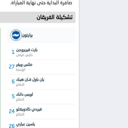
صافرة البداية حتى نهاية المباراة.
تشكيلة الفريقان
برايتون
بارت فيربروجن
1
حارس مرمى
ماتس ويفر
27
الوسط
يان باول فـان هيك
6
الدفاع
لويس دانك
5
الدفاع
فيردي كادويغلو
24
الدفاع
ياسين عياري
26