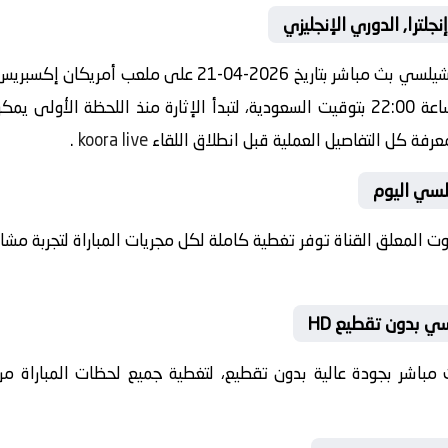
لترا, الدوري الإنجليزي
مشاهدة مباراة اليوم بين برايتون ضد تشيلسي بث مباشر بتاري
الإنجليزي صافرة البداية ستعلو عند الساعة 22:00 بتوقيت السعودية، لتبدأ الإثارة منذ 
عرفة كل التفاصيل العملية قبل انطلاق اللقاء
koora live
.
يلسي اليوم
بصوت المعلق القناة توفر تغطية كاملة لكل مجريات المباراة لتجربة م
ي بدون تقطيع HD
 بث مباشر بجودة عالية بدون تقطيع، لتغطية جميع لحظات المباراة من