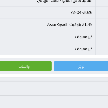
ألمانيا, كأس المانيا - نصف النهائي
22-04-2026
21:45 بتوقيت Asia/Riyadh
غير معروف
غير معروف
تويتر
واتساب