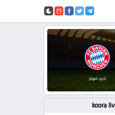
بايرن ميونخ