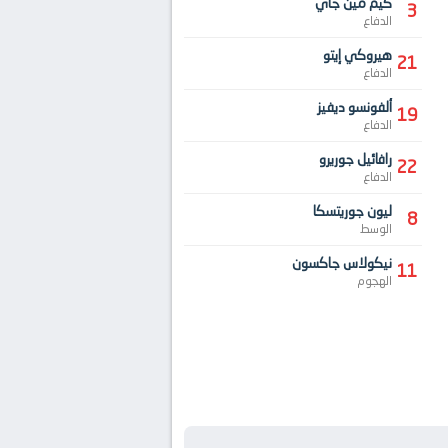
كيم مين جاي
3
الدفاع
هيروكي إيتو
21
الدفاع
ألفونسو ديفيز
19
الدفاع
رافائيل جوريرو
22
الدفاع
ليون جوريتسكا
8
الوسط
نيكولاس جاكسون
11
الهجوم