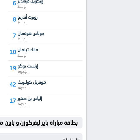
إزيكويل فرنانديز
6
الوسط
روبرت أندريخ
8
الوسط
جوناس هوفمان
7
الوسط
مالك تيلمان
10
الوسط
إرنست بوكو
19
الهجوم
مونتريل كولبريث
42
الهجوم
إلياس بن صغير
17
الهجوم
بطاقة مباراة باير ليفركوزن و بايرن م