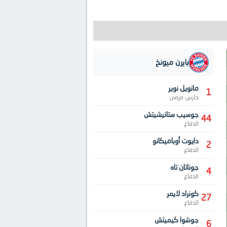
بايرن ميونخ
مانويل نوير
1
حارس مرمى
جوسيب ستانيشيتش
44
الدفاع
دايوت أوباميكانو
2
الدفاع
جوناتان تاه
4
الدفاع
كونراد لايمر
27
الدفاع
جوشوا كيميتش
6