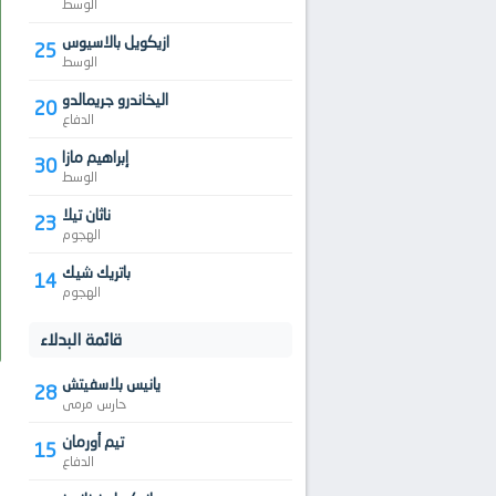
الوسط
ازيكويل بالاسيوس
25
الوسط
اليخاندرو جريمالدو
20
الدفاع
إبراهيم مازا
30
الوسط
ناثان تيلا
23
الهجوم
باتريك شيك
14
الهجوم
قائمة البدلاء
يانيس بلاسفيتش
28
حارس مرمى
تيم أورمان
15
الدفاع