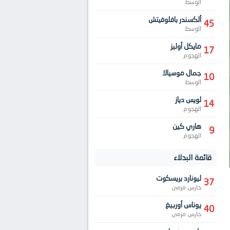
الوسط
ألكسندر بافلوفيتش
45
الوسط
مايكل أوليز
17
الهجوم
جمال موسيالا
10
الوسط
لويس دياز
14
الهجوم
هاري كين
9
الهجوم
قائمة البدلاء
ليونارد بريسكوت
37
حارس مرمى
يوناس أوربيغ
40
حارس مرمى