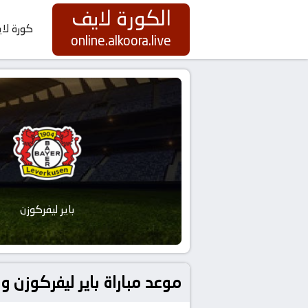
الكورة لايف
كورة لا
online.alkoora.live
باير ليفركوزن
موعد مباراة باير ليفركوزن و بايرن ميونخ بتاريخ 26