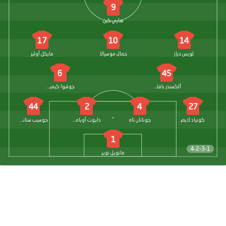
9
هاري كين
17
10
14
لويس دياز
جمال موسيالا
مايكل أوليز
6
45
ألكسندر بافلوفيتش
جوشوا كيميتش
44
2
4
27
كونراد لايمر
جوناتان تاه
دايوت أوباميكانو
جوسيب ستانيشيتش
1
4-2-3-1
مانويل نوير