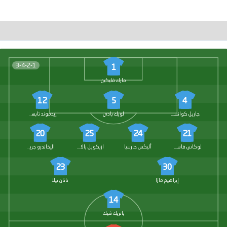
3-4-2-1
1
مارك فليكين
12
5
4
جاريل كوانساه
لويك بادي
إيدموند تابسوبا
20
25
24
21
لوكاس فاسكيز
أليكس جارسيا
ازيكويل بالاسيوس
اليخاندرو جريمالدو
23
30
إبراهيم مازا
ناثان تيلا
14
باتريك شيك