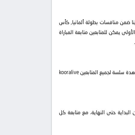
رن ميونخ بث مباشر بتاريخ 2026-04-22 على ملعب باي ارينا ضمن منافسات بطولة ألمانيا, كأس
، لتبدأ الإثارة منذ اللحظة الأولى يمكن للمتابعين متابعة المباراة
شاهدة سلسة لجميع المتابعين
kooralive
 البداية حتى النهاية، مع متابعة كل