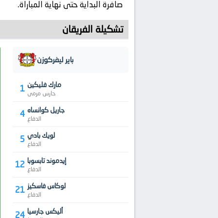
صافرة البداية حتى نهاية المباراة.
تشكيلة الفريقان
باير ليفركوزن
مارك فليكين
1
حارس مرمى
جاريل كوانساه
4
الدفاع
لويك بادي
5
الدفاع
إيدموند تابسوبا
12
الدفاع
لوكاس فاسكيز
21
الدفاع
أليكس جارسيا
24