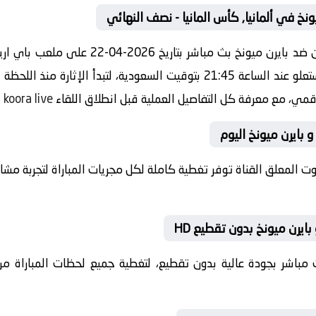
ونخ في ألمانيا, كأس المانيا - نصف النهائي
مشاهدة مباراة اليوم بين باير ليفركوزن ضد باي
المانيا - نصف النهائي صافرة البداية ستعلو عند الساعة 21:45 بتوقيت السعودية
لرقمي، مع معرفة كل التفاصيل العملية قبل انطلاق اللقاء
koora live
.
 و بايرن ميونخ اليوم
بصوت المعلق القناة توفر تغطية كاملة لكل مجريات المباراة لتجربة م
بايرن ميونخ بدون تقطيع HD
 بث مباشر بجودة عالية بدون تقطيع، لتغطية جميع لحظات المباراة من