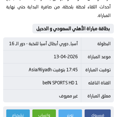
أحداث اللقاء لحظة بلحظة، من صافرة البداية حتى نهاية
المباراة.
بطاقة مباراة الأهلي السعودي و الدحيل
البطولة
آسيا, دوري أبطال آسيا للنخبة - دور الـ 16
موعد المباراة
13-04-2026
توقيت المباراة
17:45 بتوقيت Asia/Riyadh
القناة الناقله
beIN SPORTS HD 1
معلق المباراة
غير معروف
فيسبوك
تويتر
واتساب
تيليجرام