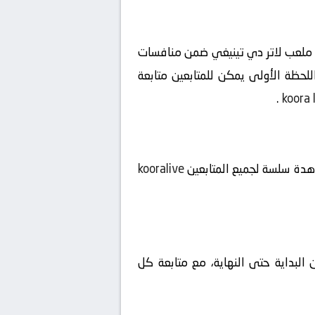
Ivory Coa ضد فنزويلا تحت 23 بث مباشر بتاريخ 2026-06-03 على ملعب ملعب لاتر دي تينيغي ضمن منافسات
يت السعودية، لتبدأ الإثارة منذ اللحظة الأولى يمكن للمتابعين متابعة
.
koora 
شاهدة سلسة لجميع المتابعين
kooralive
 البداية حتى النهاية، مع متابعة كل