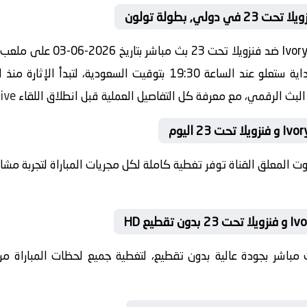
مشاهدة مباراة اليوم بين st U20
بطولة دولي, بطولة تولون صافرة البداية ستعلو عند الساعة 19:30 بتوق
و البث الرقمي، مع معرفة كل التفاصيل العملية قبل انطلاق اللقاء
live
بصوت المعلق القناة توفر تغطية كاملة لكل مجريات المباراة لتجربة م
 بث مباشر بجودة عالية بدون تقطيع، لتغطية جميع لحظات المباراة من