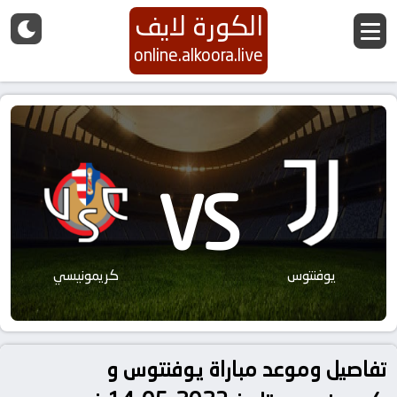
الكورة لايف
online.alkoora.live
VS
يوفنتوس
كريمونيسي
تفاصيل وموعد مباراة يوفنتوس و