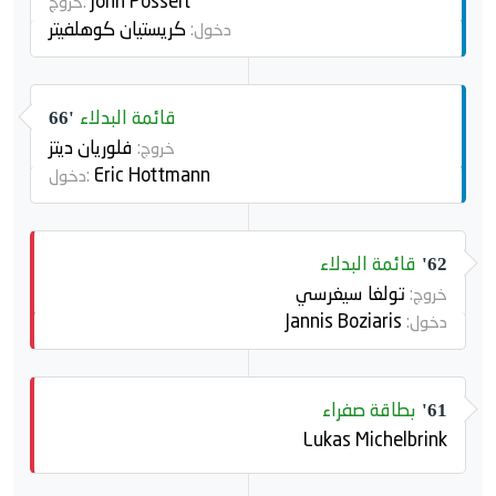
John Posselt
خروج:
كريستيان كوهلفيتر
دخول:
قائمة البدلاء
66'
فلوريان ديتز
خروج:
Eric Hottmann
دخول:
قائمة البدلاء
62'
تولغا سيغرسي
خروج:
Jannis Boziaris
دخول:
بطاقة صفراء
61'
Lukas Michelbrink