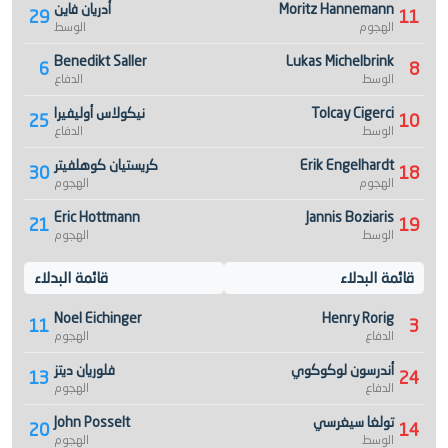
Moritz Hannemann
أدريان فاين
29
11
الهجوم
الوسط
Benedikt Saller
Lukas Michelbrink
6
8
الوسط
الدفاع
Tolcay Cigerci
نيكولاس أوليفيرا
25
10
الوسط
الدفاع
Erik Engelhardt
كريستيان كوهلفيتر
30
18
الهجوم
الهجوم
Eric Hottmann
Jannis Boziaris
21
19
الوسط
الهجوم
قائمة البدلاء
قائمة البدلاء
Noel Eichinger
Henry Rorig
11
3
الدفاع
الهجوم
أندرسون لوكوكوي
فلوريان ديتز
13
24
الدفاع
الهجوم
تولغا سيغرسي
John Posselt
20
14
الوسط
الهجوم