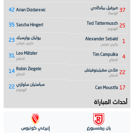
ميرفيل بيانكادي
42
37
Arian Dizdarevic
الوسط
Ted Tattermusch
35
Sascha Hingerl
25
الهجوم
يوليان بولرسبك
Alexander Sebald
23
1
حارس مرمى
حارس مرمى
Leo Mätzler
Tim Campulka
31
4
الدفاع
الدفاع
Robin Ziegele
ملادن سفيتينوفيتش
14
22
الدفاع
الدفاع
سباستيان سلولزي
22
17
Can Moustfa
الهجوم
أحداث المباراة
يان ريغنسبورغ
إنيرغي كوتبوس