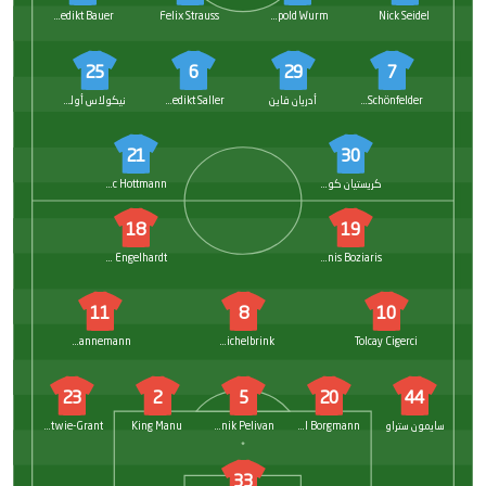
Benedikt Bauer
Felix Strauss
Leopold Wurm
Nick Seidel
25
6
29
7
Oscar Schönfelder
أدريان فاين
Benedikt Saller
نيكولاس أوليفيرا
21
30
كريستيان كوهلفيتر
Eric Hottmann
18
19
Erik Engelhardt
Jannis Boziaris
11
8
10
Moritz Hannemann
Lukas Michelbrink
Tolcay Cigerci
23
2
5
20
44
سايمون ستراو
Axel Borgmann
Dominik Pelivan
King Manu
Nyamekye Awortwie-Grant
33