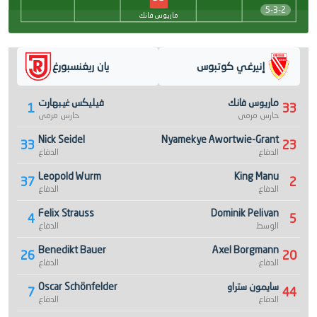
5-3-2
ماريوس فانك
إنيرغي كوتبوس
يان ريغنسبورغ
ماريوس فانك
فيليكس غيبهارت
1
33
حارس مرمى
حارس مرمى
Nick Seidel
Nyamekye Awortwie-Grant
33
23
الدفاع
الدفاع
Leopold Wurm
King Manu
37
2
الدفاع
الدفاع
Felix Strauss
Dominik Pelivan
4
5
الوسط
الدفاع
Benedikt Bauer
Axel Borgmann
26
20
الدفاع
الدفاع
سايمون ستراو
Oscar Schönfelder
7
44
الدفاع
الدفاع