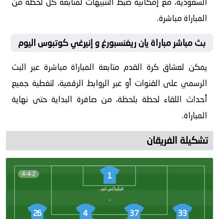
السعودية، مع إمكانية ضبط التنبيهات لمتابعة كل لحظة من
المباراة مباشرة.
بث مباشر مباراة يان ريغنسبورغ و إنيرغي كوتبوس اليوم
يمكن لعشاق كرة القدم متابعة المباراة مباشرة عبر البث
الرسمي على القنوات أو عبر الروابط الرقمية، لتغطية جميع
أحداث اللقاء لحظة بلحظة، من صافرة البداية حتى نهاية
المباراة.
تشكيلة الفريقان
4-4-2
1
فيليكس غيبهارت
26
4
37
33