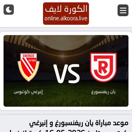
الكورة لايف
online.alkoora.live
VS
يان ريغنسبورغ
إنيرغي كوتبوس
موعد مباراة يان ريغنسبورغ و إنيرغي