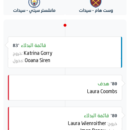
وست هام - سيدات
مانشستر سيتي - سيدات
قائمة البدلاء
83'
Katrina Gorry
خروج:
Ooana Siren
دخول:
هدف
80'
Laura Coombs
قائمة البدلاء
80'
Laura Wienroither
خروج: