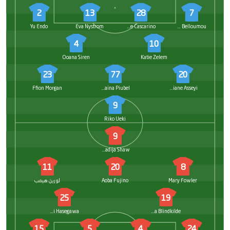
2
13
28
7
Yu Endo
Eva Nystrom
Estelle Cascarino
Inès Belloumou
4
10
Ooana Siren
Katie Zelem
23
77
20
Ffion Morgan
Seraina Piubel
Viviane Asseyi
9
Riko Ueki
9
Khadija Shaw
11
20
8
Mary Fowler
Aoba Fujino
لورين هيمب
25
19
Yui Hasegawa
Laura Blindkilde
15
5
4
24