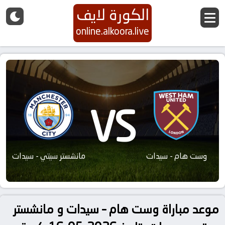
الكورة لايف
online.alkoora.live
VS
وست هام - سيدات
مانشستر سيتي - سيدات
موعد مباراة وست هام – سيدات و مانشستر