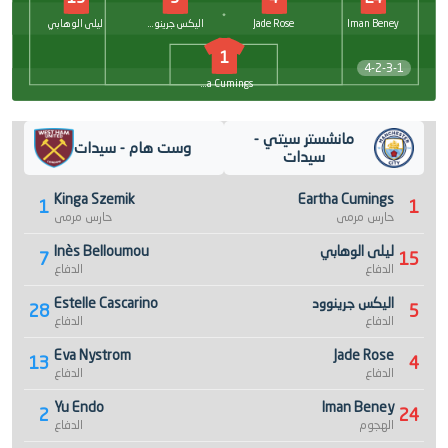
Iman Beney
Jade Rose
اليكس جرينوود
ليلى الوهابي
1
4-2-3-1
Eartha Cumings
مانشستر سيتي -
وست هام - سيدات
سيدات
Kinga Szemik
Eartha Cumings
1
1
حارس مرمى
حارس مرمى
ليلى الوهابي
Inès Belloumou
7
15
الدفاع
الدفاع
اليكس جرينوود
Estelle Cascarino
28
5
الدفاع
الدفاع
Eva Nystrom
Jade Rose
13
4
الدفاع
الدفاع
Yu Endo
Iman Beney
2
24
الهجوم
الدفاع