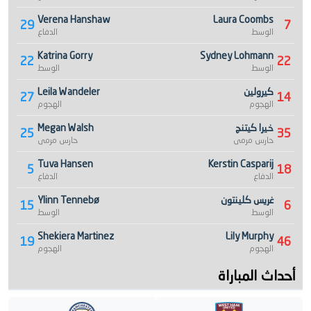
Verena Hanshaw
Laura Coombs
29
7
الوسط
الدفاع
Katrina Gorry
Sydney Lohmann
22
22
الوسط
الوسط
كيرولين
Leila Wandeler
27
14
الهجوم
الهجوم
خيرا كيتنج
Megan Walsh
25
35
حارس مرمى
حارس مرمى
Tuva Hansen
Kerstin Casparij
5
18
الدفاع
الدفاع
غريس كلينتون
Ylinn Tennebø
15
6
الوسط
الوسط
Shekiera Martinez
Lily Murphy
19
46
الهجوم
الهجوم
أحداث المباراة