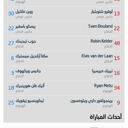
حارس مرمى
الهجوم
لوفرو شتوبليار
روبن مانتيل
30
13
حارس مرمى
حارس مرمى
Sven Bouland
ريمكو باسفير
22
22
الدفاع
حارس مرمى
Robin Kelder
جوب تيجينك
27
48
الدفاع
الدفاع
Elvis van der Laan
سافا أرانجيل سيستيك
6
15
الدفاع
الدفاع
تيريك ميرسيرا
جانيس ويكهوف
3
16
الدفاع
الدفاع
Ryan Metu
أليك فان هورينبيك
18
34
الهجوم
الدفاع
برينجولفور داري ويلومسون
ليكوينسيو زيفويك
25
9
الهجوم
الهجوم
أحداث المباراة