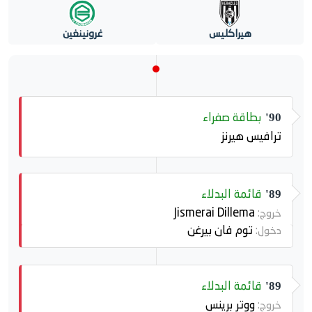
هيراكليس
غرونينغين
بطاقة صفراء
90'
ترافيس هيرنز
قائمة البدلاء
89'
Jismerai Dillema
خروج:
توم فان بيرغن
دخول:
قائمة البدلاء
89'
ووتر برينس
خروج: