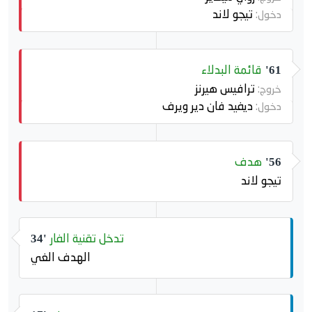
تيجو لاند
دخول:
قائمة البدلاء
61'
ترافيس هيرنز
خروج:
ديفيد فان دير ويرف
دخول:
هدف
56'
تيجو لاند
تدخل تقنية الفار
34'
الهدف الغي