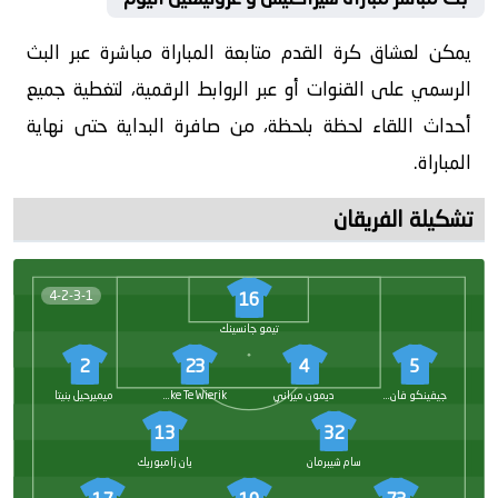
يمكن لعشاق كرة القدم متابعة المباراة مباشرة عبر البث
الرسمي على القنوات أو عبر الروابط الرقمية، لتغطية جميع
أحداث اللقاء لحظة بلحظة، من صافرة البداية حتى نهاية
المباراة.
تشكيلة الفريقان
4-2-3-1
16
تيمو جانسينك
2
23
4
5
جيفينكو فان دير كوست
ديمون ميراني
Mike Te Wierik
ميميرحيل بنيتا
13
32
سام شيبرمان
يان زامبوريك