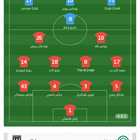
17
10
73
Walid Ould-Chikh
توماس برونز
Tristan van Gilst
8
ماريو إنجلز
26
10
يونس طه
توم فان بيرغن
14
18
8
17
ديفيد فان دير ويرف
Tika de Jonge
تيجو لاند
يورغ شرويدرز
43
4
3
5
ماركو رينتي
ثيمين بلوكزيل
دياس يانسي
مارفن بيرسمان
1
4-4-2
إتيان فاسيان