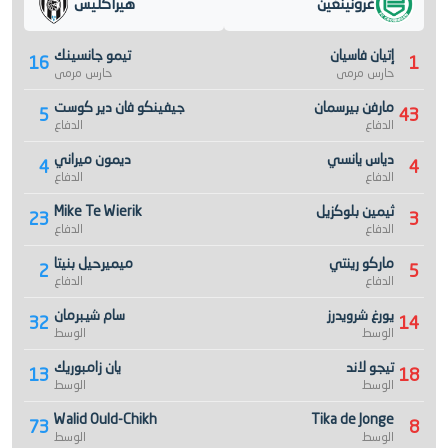
غرونينغين
هيراكليس
إتيان فاسيان
تيمو جانسينك
16
1
حارس مرمى
حارس مرمى
مارفن بيرسمان
جيفينكو فان دير كوست
5
43
الدفاع
الدفاع
دياس يانسي
ديمون ميراني
4
4
الدفاع
الدفاع
ثيمين بلوكزيل
Mike Te Wierik
23
3
الدفاع
الدفاع
ماركو رينتي
ميميرحيل بنيتا
2
5
الدفاع
الدفاع
يورغ شرويدرز
سام شيبرمان
32
14
الوسط
الوسط
تيجو لاند
يان زامبوريك
13
18
الوسط
الوسط
Walid Ould-Chikh
Tika de Jonge
73
8
الوسط
الوسط