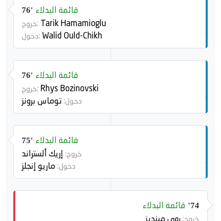
قائمة البدلاء
76'
Tarik Hamamioglu
خروج:
Walid Ould-Chikh
دخول:
قائمة البدلاء
76'
Rhys Bozinovski
خروج:
توماس برونز
دخول:
قائمة البدلاء
75'
إريك ألستراند
خروج:
ماريو إنجلز
دخول:
قائمة البدلاء
74'
روي مينديز
خروج: