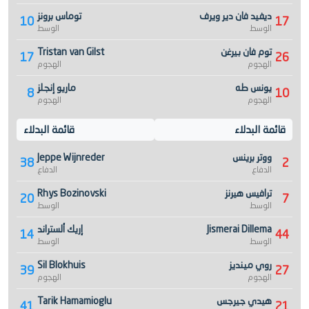
ديفيد فان دير ويرف
توماس برونز
10
17
الوسط
الوسط
توم فان بيرغن
Tristan van Gilst
17
26
الهجوم
الهجوم
يونس طه
ماريو إنجلز
8
10
الهجوم
الهجوم
قائمة البدلاء
قائمة البدلاء
ووتر برينس
Jeppe Wijnreder
38
2
الدفاع
الدفاع
ترافيس هيرنز
Rhys Bozinovski
20
7
الوسط
الوسط
Jismerai Dillema
إريك ألستراند
14
44
الوسط
الوسط
روي مينديز
Sil Blokhuis
39
27
الهجوم
الهجوم
هيدي جيرجس
Tarik Hamamioglu
41
21