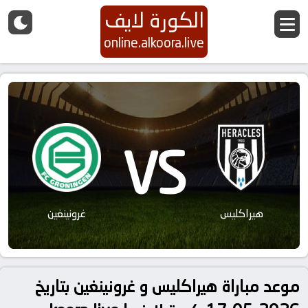
الكورة لايف
online.alkoora.live
VS
هيراكليس
غرونينغين
موعد مباراة هيراكليس و غرونينغين بتاريخ