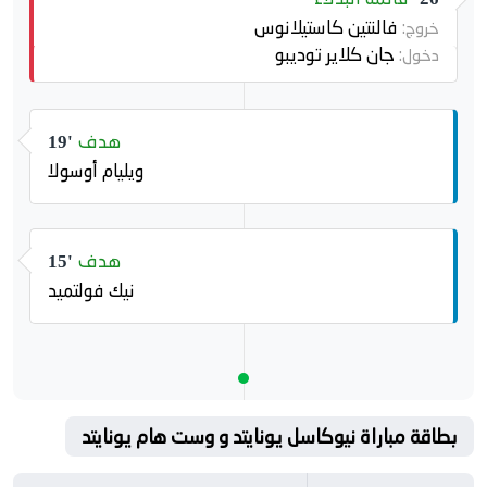
فالنتين كاستيلانوس
خروج:
جان كلاير توديبو
دخول:
هدف
19'
ويليام أوسولا
هدف
15'
نيك فولتميد
بطاقة مباراة نيوكاسل يونايتد و وست هام يونايتد