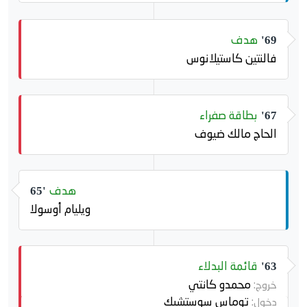
هدف
69'
فالنتين كاستيلانوس
بطاقة صفراء
67'
الحاج مالك ضيوف
هدف
65'
ويليام أوسولا
قائمة البدلاء
63'
محمدو كانتي
خروج:
توماس سوستشيك
دخول: