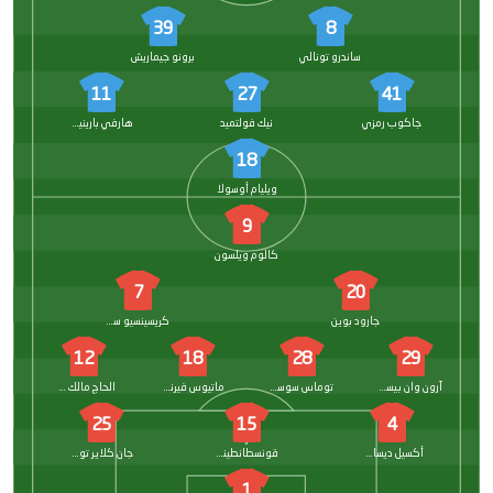
39
8
ساندرو تونالي
برونو جيماريش
11
27
41
جاكوب رمزي
نيك فولتميد
هارفي بارينيس
18
ويليام أوسولا
9
كالوم ويلسون
7
20
جارود بوين
كريسينسيو سامرفيل
12
18
28
29
آرون وان بيساكا
توماس سوستشيك
ماتيوس فيرنانديز
الحاج مالك ضيوف
25
15
4
أكسيل ديساسي
قونسطانطينوس مافروبانوس
جان كلاير توديبو
1