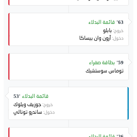
قائمة البدلاء
63'
بابلو
خروج:
آرون وان بيساكا
دخول:
بطاقة صفراء
59'
توماس سوستشيك
قائمة البدلاء
53'
جوزيف ويلوك
خروج:
ساندرو تونالي
دخول:
قائمة البدلاء
26'