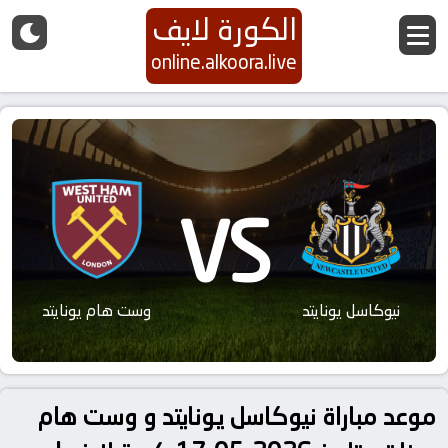
الكورة لايف
online.alkoora.live
VS
نيوكاسل يونايتد
وست هام يونايتد
موعد مباراة نيوكاسل يونايتد و وست هام