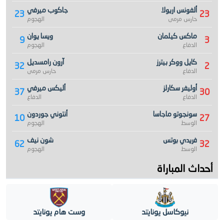
ألفونس اريولا
جاكوب ميرفي
23
23
حارس مرمى
الهجوم
ماكس كيلمان
ويسا يوان
9
3
الدفاع
الهجوم
كايل ووكر بيترز
آرون رامسديل
32
2
الدفاع
حارس مرمى
أوليفر سكارلز
أليكس ميرفي
37
30
الدفاع
الدفاع
سونجوتو ماجاسا
أنتوني جوردون
10
27
الوسط
الهجوم
فريدي بوتس
شون نيف
62
32
الوسط
الهجوم
أحداث المباراة
نيوكاسل يونايتد
وست هام يونايتد