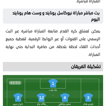
المباراة مباشرة.
بث مباشر مباراة نيوكاسل يونايتد و وست هام يونايتد
اليوم
يمكن لعشاق كرة القدم متابعة المباراة مباشرة عبر البث
الرسمي على القنوات أو عبر الروابط الرقمية، لتغطية جميع
أحداث اللقاء لحظة بلحظة، من صافرة البداية حتى نهاية
المباراة.
تشكيلة الفريقان
4-2-3-1
1
نيك بوب
2
12
4
3
لويس هال
سفين بوتمان
مالك ثياو
كيران تريبير