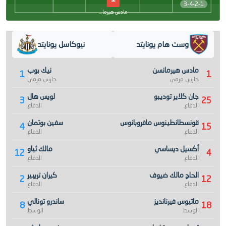
3-4-2-1
مادس هيرمانسن
وست هام يونايتد
نيوكاسل يونايتد
مادس هيرمانسن
نيك بوب
1
1
حارس مرمى
حارس مرمى
جان كلاير توديبو
لويس هال
3
25
الدفاع
الدفاع
قونسطانطينوس مافروبانوس
سفين بوتمان
4
15
الدفاع
الدفاع
أكسيل ديساسي
مالك ثياو
12
4
الدفاع
الدفاع
الحاج مالك ضيوف
كيران تريبير
2
12
الدفاع
الدفاع
ماتيوس فيرنانديز
ساندرو تونالي
8
18
الوسط
الوسط