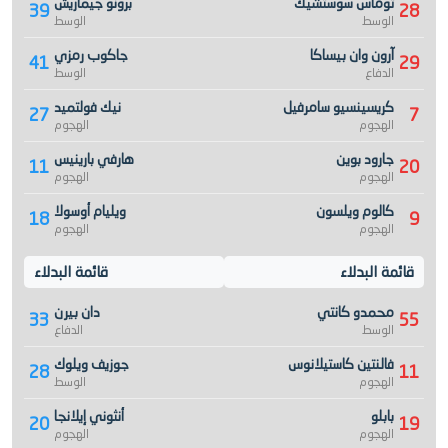
توماس سوستشيك
برونو جيماريش
39
28
الوسط
الوسط
آرون وان بيساكا
جاكوب رمزي
41
29
الدفاع
الوسط
كريسينسيو سامرفيل
نيك فولتميد
27
7
الهجوم
الهجوم
جارود بوين
هارفي بارينيس
11
20
الهجوم
الهجوم
كالوم ويلسون
ويليام أوسولا
18
9
الهجوم
الهجوم
قائمة البدلاء
قائمة البدلاء
محمدو كانتي
دان بيرن
33
55
الوسط
الدفاع
فالنتين كاستيلانوس
جوزيف ويلوك
28
11
الهجوم
الوسط
بابلو
أنثوني إيلانجا
20
19
الهجوم
الهجوم