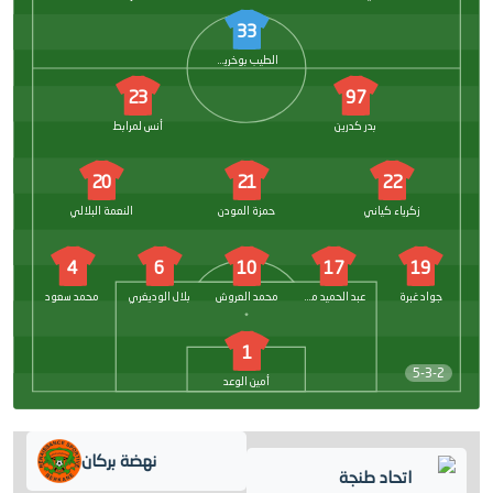
33
الطيب بوخريص
23
97
بدر كدرين
أنس لمرابط
20
21
22
زكرياء كياني
حمزة المودن
النعمة البلالي
4
6
10
17
19
جواد غبرة
عبد الحميد معالي
محمد العروش
بلال الوديغري
محمد سعود
1
5-3-2
أمين الوعد
نهضة بركان
اتحاد طنجة