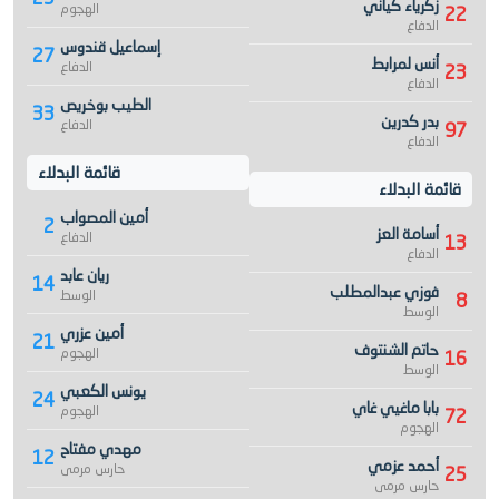
زكرياء كياني
الهجوم
22
الدفاع
إسماعيل قندوس
27
أنس لمرابط
الدفاع
23
الدفاع
الطيب بوخريص
33
بدر كدرين
الدفاع
97
الدفاع
قائمة البدلاء
قائمة البدلاء
أمين المصواب
2
أسامة العز
الدفاع
13
الدفاع
ريان عابد
14
فوزي عبدالمطلب
الوسط
8
الوسط
أمين عزري
21
حاتم الشنتوف
الهجوم
16
الوسط
يونس الكعبي
24
بابا ماغيي غاي
الهجوم
72
الهجوم
مهدي مفتاح
12
أحمد عزمي
حارس مرمى
25
حارس مرمى