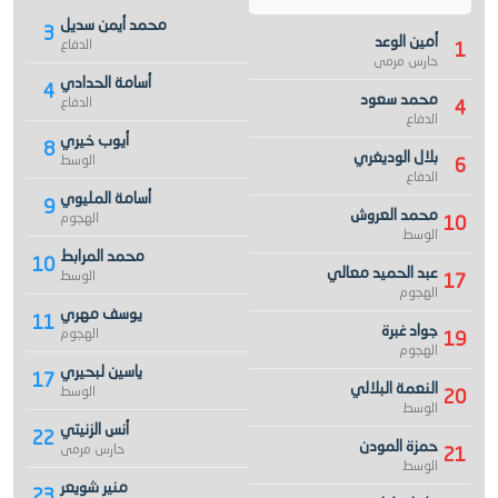
محمد أيمن سديل
3
أمين الوعد
الدفاع
1
حارس مرمى
أسامة الحدادي
4
محمد سعود
الدفاع
4
الدفاع
أيوب خيري
8
بلال الوديغري
الوسط
6
الدفاع
أسامة المليوي
9
محمد العروش
الهجوم
10
الوسط
محمد المرابط
10
عبد الحميد معالي
الوسط
17
الهجوم
يوسف مهري
11
جواد غبرة
الهجوم
19
الهجوم
ياسين لبحيري
17
النعمة البلالي
الوسط
20
الوسط
أنس الزنيتي
22
حمزة المودن
حارس مرمى
21
الوسط
منير شويعر
23