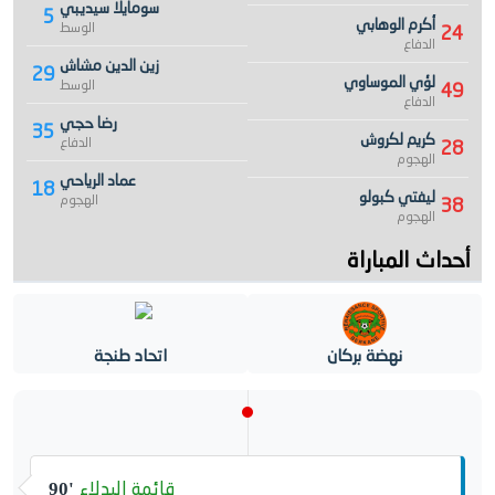
سومايلا سيديبي
5
أكرم الوهابي
الوسط
24
الدفاع
زين الدين مشاش
29
لؤي الموساوي
الوسط
49
الدفاع
رضا حجي
35
كريم لكروش
الدفاع
28
الهجوم
عماد الرياحي
18
ليفتي كبولو
الهجوم
38
الهجوم
أحداث المباراة
نهضة بركان
اتحاد طنجة
قائمة البدلاء
90'