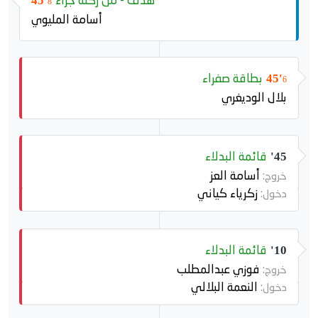
هدف - من ركلة جزاء
45'
8
أسامة المليوي
بطاقة صفراء
45'
6
بلال الوديغري
قائمة البدلاء
45'
أسامة العز
خروج:
زكرياء كياني
دخول:
قائمة البدلاء
10'
فوزي عبدالمطلب
خروج:
النعمة البلالي
دخول: