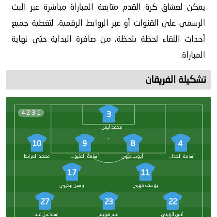
يمكن لعشاق كرة القدم متابعة المباراة مباشرة عبر البث
الرسمي على القنوات أو عبر الروابط الرقمية، لتغطية جميع
أحداث اللقاء لحظة بلحظة، من صافرة البداية حتى نهاية
المباراة.
تشكيلة الفريقان
4-2-3-1
3
محمد أيمن سديل
10
9
8
4
أسامة الحدادي
أيوب خيري
أسامة المليوي
محمد المرابط
17
11
يوسف مهري
ياسين لبحيري
27
23
22
أنس الزنيتي
منير شويعر
إسماعيل قندوس