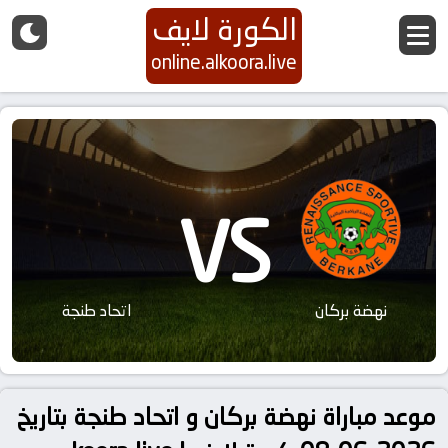
الكورة لايف
online.alkoora.live
VS
نهضة بركان
اتحاد طنجة
موعد مباراة نهضة بركان و اتحاد طنجة بتاريخ