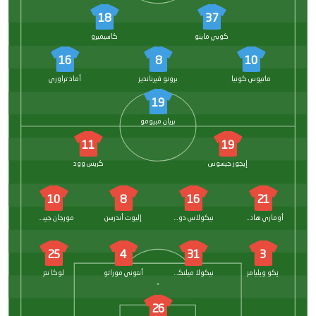
18
37
كوبي ماينو
كاسيميرو
16
8
10
ماتيوس كونيا
برونو فيرنانديز
أماد تراوري
19
بريان مبيومو
11
19
إيجور جيسوس
كريس وود
10
8
16
21
أوماري هاتشينسون
نيكولاس دومينجيز
إليوت أندرسن
مورجان جيبس-وايت
25
4
31
3
نِكو ويليامز
نيكولا ميلنكوفيتش
أنتوني موراتو
لوكا نتز
26