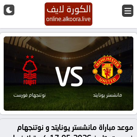
الكورة لايف
online.alkoora.live
VS
مانشستر يونايتد
نوتنجهام فورست
موعد مباراة مانشستر يونايتد و نوتنجهام