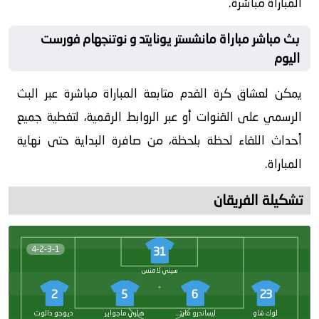
المباراة مباشرة.
بث مباشر مباراة مانشستر يونايتد و نوتنجهام فورست
اليوم
يمكن لعشاق كرة القدم متابعة المباراة مباشرة عبر البث
الرسمي على القنوات أو عبر الروابط الرقمية، لتغطية جميع
أحداث اللقاء لحظة بلحظة، من صافرة البداية حتى نهاية
المباراة.
تشكيلة الفريقان
4-2-3-1
31
سيني لامنس
2
5
6
23
لوك شاو
ليساندرو مارتينيز
هاري ماجواير
ديوجو دالوت