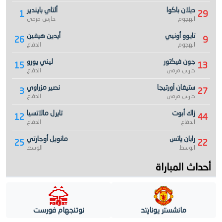
ديلان باكوا
ألتاي بايندير
1
29
الهجوم
حارس مرمى
تايوو أونيي
أيدين هيفين
26
9
الهجوم
الدفاع
جون فيكتور
ليني يورو
15
13
حارس مرمى
الدفاع
ستيفان أورتيجا
نصير مزراوي
3
27
حارس مرمى
الدفاع
زاك أبوت
تايرل مالاتسيا
12
44
الدفاع
الدفاع
رايان ياتس
مانويل أوجارتي
25
22
الوسط
الوسط
أحداث المباراة
مانشستر يونايتد
نوتنجهام فورست