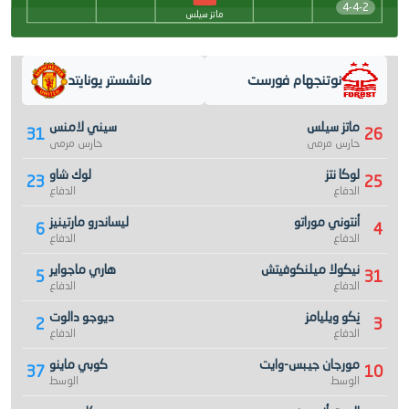
4-4-2
ماتز سيلس
نوتنجهام فورست
مانشستر يونايتد
ماتز سيلس
سيني لامنس
31
26
حارس مرمى
حارس مرمى
لوكا نتز
لوك شاو
23
25
الدفاع
الدفاع
أنتوني موراتو
ليساندرو مارتينيز
6
4
الدفاع
الدفاع
نيكولا ميلنكوفيتش
هاري ماجواير
5
31
الدفاع
الدفاع
نِكو ويليامز
ديوجو دالوت
2
3
الدفاع
الدفاع
مورجان جيبس-وايت
كوبي ماينو
37
10
الوسط
الوسط