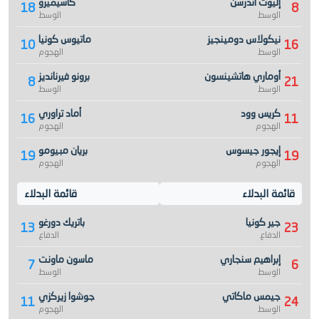
إليوت أندرسن
كاسيميرو
18
8
الوسط
الوسط
نيكولاس دومينجيز
ماتيوس كونيا
10
16
الوسط
الهجوم
أوماري هاتشينسون
برونو فيرنانديز
8
21
الوسط
الوسط
كريس وود
أماد تراوري
16
11
الهجوم
الهجوم
إيجور جيسوس
بريان مبيومو
19
19
الهجوم
الهجوم
قائمة البدلاء
قائمة البدلاء
جير كونيا
باتريك دورغو
13
23
الدفاع
الدفاع
إبراهيم سنجاري
ماسون ماونت
7
6
الوسط
الوسط
جيمس ماكاتي
جوشوا زيركزي
11
24
الوسط
الهجوم