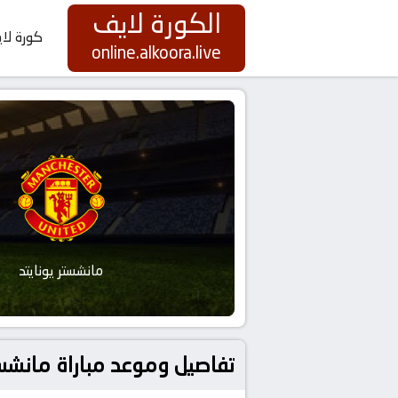
الكورة لايف
كورة لا
online.alkoora.live
مانشستر يونايتد
تفاصيل وموعد مباراة مانشستر يونايتد و أستون 