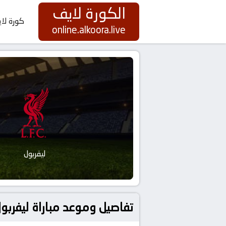
الكورة لايف
كورة لا
online.alkoora.live
ليفربول
تفاصيل وموعد مباراة ليفربول و برينتفورد بتاريخ 23