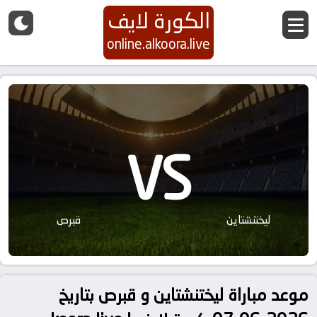
الكورة لايف
online.alkoora.live
VS
ليختنشتاين
قبرص
موعد مباراة ليختنشتاين و قبرص بتاريخ