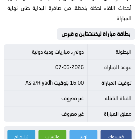
أحداث اللقاء لحظة بلحظة، من صافرة البداية حتى نهاية
المباراة.
بطاقة مباراة ليختنشتاين و قبرص
البطولة
دولي, مباريات ودية دولية
موعد المباراة
07-06-2026
توقيت المباراة
16:00 بتوقيت Asia/Riyadh
القناة الناقله
غير معروف
معلق المباراة
غير معروف
فيسبوك
تويتر
واتساب
تيليجرام