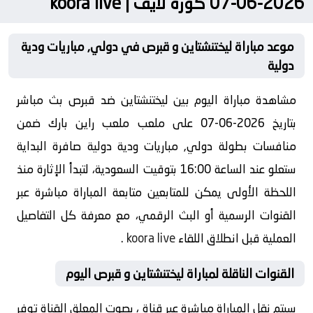
2026-06-07 كورة لايف | koora live
موعد مباراة ليختنشتاين و قبرص في دولي, مباريات ودية
دولية
مشاهدة مباراة اليوم بين ليختنشتاين ضد قبرص بث مباشر
بتاريخ 2026-06-07 على ملعب ملعب راين بارك ضمن
منافسات بطولة دولي, مباريات ودية دولية صافرة البداية
ستعلو عند الساعة 16:00 بتوقيت السعودية، لتبدأ الإثارة منذ
اللحظة الأولى يمكن للمتابعين متابعة المباراة مباشرة عبر
القنوات الرسمية أو البث الرقمي، مع معرفة كل التفاصيل
العملية قبل انطلاق اللقاء
koora live
.
القنوات الناقلة لمباراة ليختنشتاين و قبرص اليوم
سيتم نقل المباراة مباشرة عبر قناة ، بصوت المعلق القناة توفر