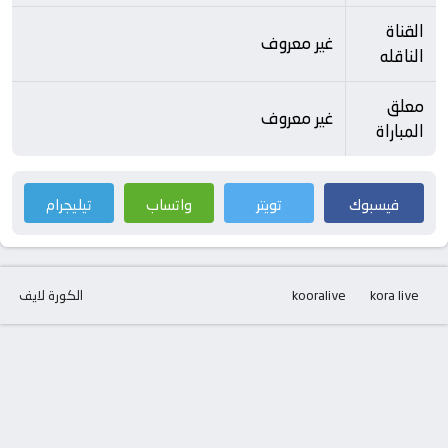
القناة
غير معروف
الناقله
معلق
غير معروف
المباراة
فيسبوك
تويتر
واتساب
تيليجرام
kora live
kooralive
الكورة لايف