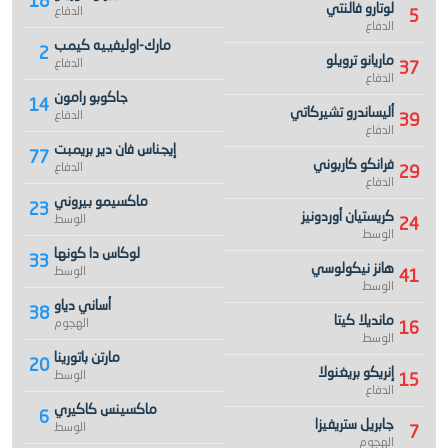
18
لوتارو فالنتي
الدفاع
5
الدفاع
مارك-اوليفييه كيمب
2
ماريانو ترويلو
الدفاع
37
الدفاع
جاكوبو رامون
14
أليساندرو تشيركاتي
الدفاع
39
الدفاع
إيجناس فان دير بريمبت
77
فرانكو كاربوني
الدفاع
29
الدفاع
ماكسيمو بيروني
23
كريستيان أوردونيز
الوسط
24
الوسط
لوكاس دا كونها
33
هانز نيكولوسي
الوسط
41
الوسط
أساني دياو
38
مانديلا كيتا
الهجوم
16
الوسط
مارتن باتورينا
20
إنريكو بريغنولا
الوسط
15
الدفاع
ماكسينس كاكيري
6
جابريل ستريفيزا
الوسط
7
الهجوم