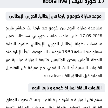
17 كورة لايف | koora live
موعد مباراة كومو و بارما في إيطاليا, الدوري الإيطالي
مشاهدة مباراة اليوم بين كومو ضد بارما بث مباشر بتاريخ
2026-05-17 على ملعب ملعب جوزيبي سينيجاليا ضمن
منافسات بطولة إيطاليا, الدوري الإيطالي صافرة البداية
ستعلو عند الساعة 13:30 بتوقيت السعودية، لتبدأ الإثارة منذ
اللحظة الأولى يمكن للمتابعين متابعة المباراة مباشرة عبر
القنوات الرسمية أو البث الرقمي، مع معرفة كل التفاصيل
العملية قبل انطلاق اللقاء
koora live
.
القنوات الناقلة لمباراة كومو و بارما اليوم
سيتم نقل المباراة مباشرة عبر قناة Starzplay، بصوت المعلق
القناة توفر تغطية كاملة لكل مجريات المباراة لتجربة