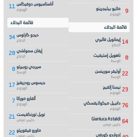
أناستاسيوس دوفيكاس
11
ماتيو بيليجرينو
الهجوم
9
الهجوم
قائمة البدلاء
قائمة البدلاء
ديجو كارلوس
34
إيمانويل فاليري
الدفاع
14
الدفاع
إيفان سمولشي
28
ناهويل إستيفيث
الدفاع
8
الوسط
سيرجي روبيرتو
8
أوليفر سورينسن
الوسط
22
الوسط
جيسوس رودريغيز
17
نيستا إلفيج
الهجوم
23
الهجوم
ألفارو موراتا
7
دانييل ميكولايفسكي
الهجوم
76
الهجوم
نويل تورنكفيست
21
Gianluca Astaldi
حارس مرمى
64
حارس مرمى
ماورو فيغوريتو
22
إدواردو كورفي
حارس مرمى