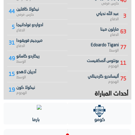
40
حارس مرمى
نيكولا كافلين
44
عبد الله ندياي
حارس مرمى
3
الدفاع
ادواردو غولدانيجا
5
مارلون مينا
الدفاع
63
الدفاع
ميرجيم فويفودا
31
Edoardo Tigani
الدفاع
77
الوسط
ريكاردو كاسانو
49
بونتوس ألمكفيست
الوسط
11
الهجوم
أدريان لاهدو
15
أليساندرو كاردينالي
الوسط
75
الهجوم
نيكولا كون
19
أحداث المباراة
الهجوم
كومو
بارما