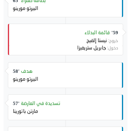
بطاقة صفراء
65'
البيرتو مورينو
قائمة البدلاء
59'
نيستا إلفيج
خروج:
جابريل ستريفيزا
دخول:
هدف
58'
البيرتو مورينو
تسديدة في العارضة
57'
مارتن باتورينا