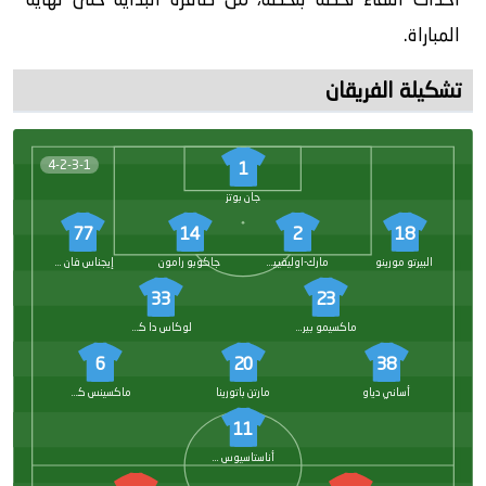
المباراة.
تشكيلة الفريقان
4-2-3-1
1
جان بوتز
77
14
2
18
البيرتو مورينو
مارك-اوليفييه كيمب
جاكوبو رامون
إيجناس فان دير بريمبت
33
23
ماكسيمو بيروني
لوكاس دا كونها
6
20
38
أساني دياو
مارتن باتورينا
ماكسينس كاكيري
11
أناستاسيوس دوفيكاس