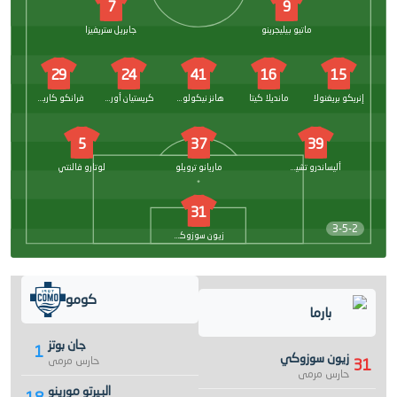
7
9
ماتيو بيليجرينو
جابريل ستريفيزا
29
24
41
16
15
إنريكو بريغنولا
مانديلا كيتا
هانز نيكولوسي
كريستيان أوردونيز
فرانكو كاربوني
5
37
39
أليساندرو تشيركاتي
ماريانو ترويلو
لوتارو فالنتي
31
3-5-2
زيون سوزوكي
كومو
بارما
جان بوتز
1
زيون سوزوكي
حارس مرمى
31
حارس مرمى
البيرتو مورينو