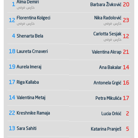
Alma Demiri
1
20
Barbara Živković
حارس مرمى
Florentina Kolgeci
Nika Radolović
12
23
حارس مرمى
حارس مرمى
Carlotta Sesjak
4
12
Shenarta Bela
حارس مرمى
18
Laureta Crnaveri
21
Valentina Akrap
19
Aurela Imeraj
14
Ana Bakalar
17
Riga Kallaba
16
Antonela Grgić
14
Valentina Metaj
17
Petra Mikulića
22
Kreshnike Ramaja
2
Lucia Orkić
13
Sara Sahiti
5
Katarina Pranješ