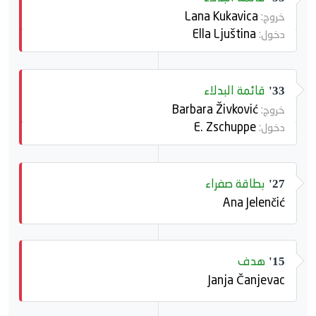
Lana Kukavica
خروج:
Ella Ljuština
دخول:
قائمة البدلاء
33'
Barbara Živković
خروج:
E. Zschuppe
دخول:
بطاقة صفراء
27'
Ana Jelenčić
هدف
15'
Janja Čanjevac