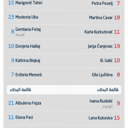
15
Marigonë Tahiri
7
Petra Pezelj
23
Modesta Uka
18
Martina Cavar
Gentiana Fetaj
8
11
Karla Kurkutović
الوسط
10
19
Donjeta Halilaj
Janja Čanjevac
9
10
Kaltrina Biqkaj
B. Galić
7
8
Erëleta Memeti
Ella Ljuština
قائمة البدلاء
قائمة البدلاء
Ivana Rudelić
21
9
Albulena Fejza
الهجوم
11
Elona Paci
15
Lana Kukavica