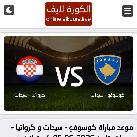
الكورة لايف
online.alkoora.live
VS
كوسوفو - سيدات
كرواتيا - سيدات
موعد مباراة كوسوفو – سيدات و كرواتيا –