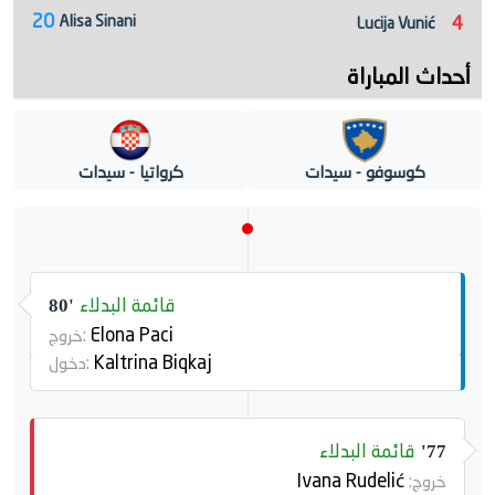
20
Alisa Sinani
4
Lucija Vunić
أحداث المباراة
كوسوفو - سيدات
كرواتيا - سيدات
قائمة البدلاء
80'
Elona Paci
خروج:
Kaltrina Biqkaj
دخول:
قائمة البدلاء
77'
Ivana Rudelić
خروج: