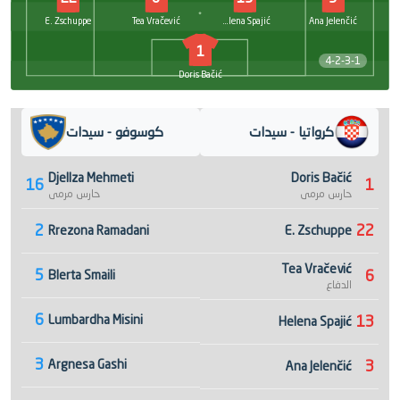
E. Zschuppe
Tea Vračević
Helena Spajić
Ana Jelenčić
1
4-2-3-1
Doris Bačić
كرواتيا - سيدات
كوسوفو - سيدات
Djellza Mehmeti
Doris Bačić
16
1
حارس مرمى
حارس مرمى
2
22
Rrezona Ramadani
E. Zschuppe
Tea Vračević
5
6
Blerta Smaili
الدفاع
6
Lumbardha Misini
13
Helena Spajić
3
Argnesa Gashi
3
Ana Jelenčić