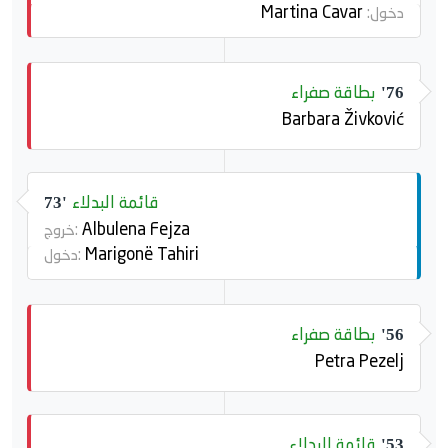
Martina Cavar
دخول:
بطاقة صفراء
76'
Barbara Živković
قائمة البدلاء
73'
Albulena Fejza
خروج:
Marigonë Tahiri
دخول:
بطاقة صفراء
56'
Petra Pezelj
قائمة البدلاء
53'