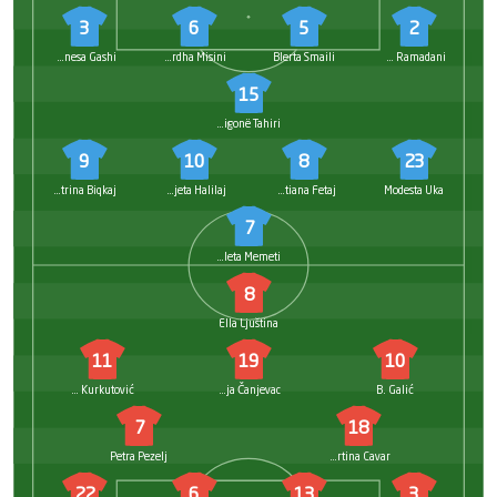
3
6
5
2
Argnesa Gashi
Lumbardha Misini
Blerta Smaili
Rrezona Ramadani
15
Marigonë Tahiri
9
10
8
23
Kaltrina Biqkaj
Donjeta Halilaj
Gentiana Fetaj
Modesta Uka
7
Erëleta Memeti
8
Ella Ljuština
11
19
10
Karla Kurkutović
Janja Čanjevac
B. Galić
7
18
Petra Pezelj
Martina Cavar
22
6
13
3