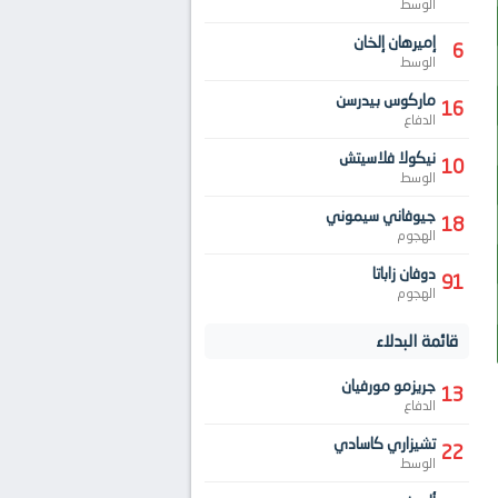
الوسط
إميرهان إلخان
6
الوسط
ماركوس بيدرسن
16
الدفاع
نيكولا فلاسيتش
10
الوسط
جيوفاني سيموني
18
الهجوم
دوفان زاباتا
91
الهجوم
قائمة البدلاء
جريزمو مورفيان
13
الدفاع
تشيزاري كاسادي
22
الوسط