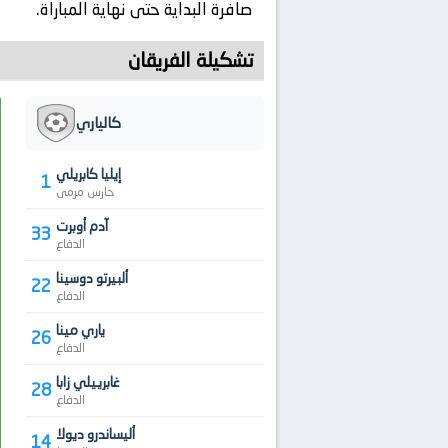
صافرة البداية حتى نهاية المباراة.
تشكيلة الفريقان
كالياري
إيليا كابريلي
1
حارس مرمى
آدم أوبرت
33
الدفاع
ألبيرتو دوسينا
22
الدفاع
ياري مينا
26
الدفاع
غابرييلي زابا
28
الدفاع
أليساندرو ديولا
14