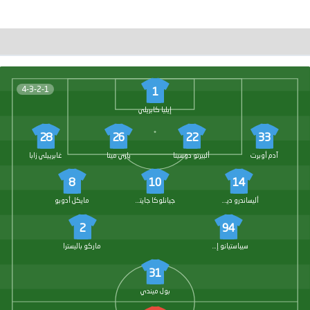
4-3-2-1
1
إيليا كابريلي
28
26
22
33
آدم أوبرت
ألبيرتو دوسينا
ياري مينا
غابرييلي زابا
8
10
14
أليساندرو ديولا
جيانلوكا جايتانو
مايكل أدوبو
2
94
سيباستيانو إسبوزيتو
ماركو باليسترا
31
بول ميندي