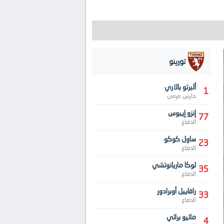
تورينو
ألبرتو بالاري
1
حارس مرمى
إنزو إيبوس
77
الدفاع
ساول كوكو
23
الدفاع
لوكا ماريانوتشي
35
الدفاع
رافاييل أوبرادور
33
الدفاع
ماتيو براتي
4