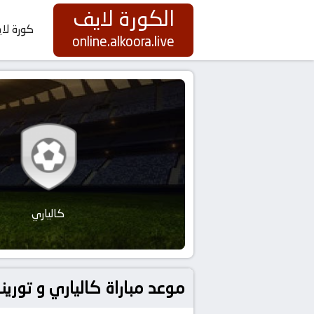
الكورة لايف
كورة لا
online.alkoora.live
كالياري
موعد مباراة كالياري و تورينو بتاريخ 2026-05-17 كورة لا