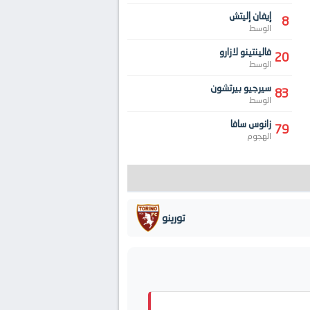
إيفان إليتش
8
الوسط
فالينتينو لازارو
20
الوسط
سيرجيو بيرتشون
83
الوسط
زانوس سافا
79
الهجوم
تورينو