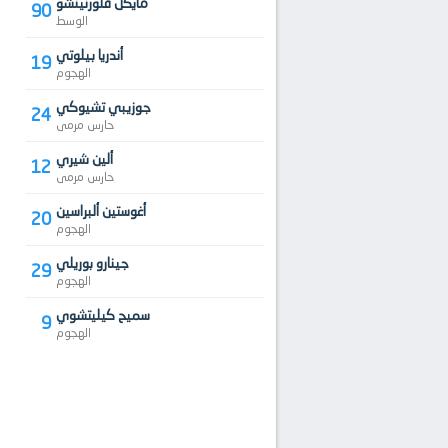
مايكل فلورنينشو
90
الوسط
أندريا بيلوتي
19
الهجوم
جوزيبي تشيوكي
24
حارس مرمى
ألين شيري
12
حارس مرمى
أغوستين ألبراسين
20
الهجوم
جينارو بوريلي
29
الهجوم
سميح كيليتشوي
9
الهجوم