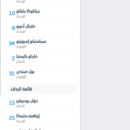
الوسط
جيانلوكا جايتانو
10
الوسط
مايكل أدوبو
8
الوسط
سيباستيانو إسبوزيتو
94
الهجوم
ماركو باليسترا
2
الدفاع
بول ميندي
31
الهجوم
قائمة البدلاء
خوان رودريغيز
15
الدفاع
إبراهيم سليمانا
25
الوسط