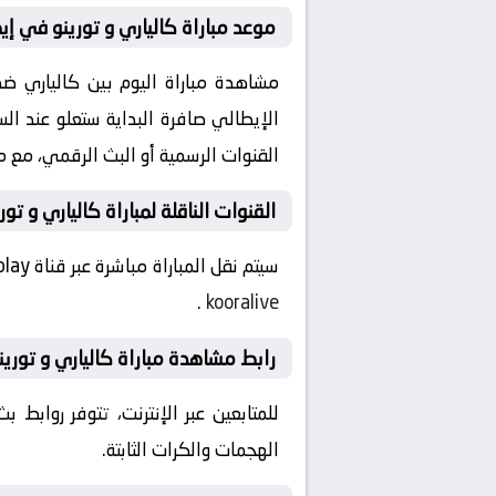
موعد مباراة كالياري و تورينو في إيط
القنوات الرسمية أو البث الرقمي، مع م
القنوات الناقلة لمباراة كالياري و تور
سيتم نقل المباراة مباشرة عبر قناة Starzplay، بصوت المعلق القناة توفر تغطية كاملة لكل مجريات المباراة لتجربة مشاهدة سلسة لجميع المتابعين
.
kooralive
رابط مشاهدة مباراة كالياري و تورينو
للمتابعين عبر الإنترنت، تتوفر روابط
الهجمات والكرات الثابتة.