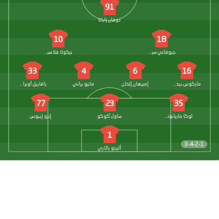
91
دوفان زاباتا
10
18
جيوفاني سيموني
نيكولا فلاسيتش
33
4
6
16
ماركوس بيدرسن
إميرهان إلخان
ماتيو براتي
رافاييل أوبرادور
77
23
35
لوكا ماريانوتشي
ساول كوكو
إنزو إيبوس
1
3-4-2-1
ألبرتو بالاري