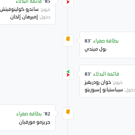
قائمة البدلاء
85'
ساندرو كولينوفيتش
خروج:
إميرهان إلخان
دخول:
بطاقة صفراء
83'
بول ميندي
قائمة البدلاء
83'
خوان رودريغيز
خروج:
سيباستيانو إسبوزيتو
خول:
بطاقة صفراء
82'
جريزمو مورفيان