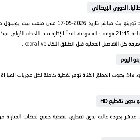
اليا, الدوري الإيطالي
مشاهدة مباراة اليوم بين كالياري ضد تورينو بث مباشر ب
الإيطالي صافرة البداية ستعلو عند الساعة 21:45 بتوقيت السعودية، لتبدأ الإثارة منذ ا
عرفة كل التفاصيل العملية قبل انطلاق اللقاء
koora live
.
ينو اليوم
 بدون تقطيع HD
 بث مباشر بجودة عالية بدون تقطيع، لتغطية جميع لحظات المباراة من