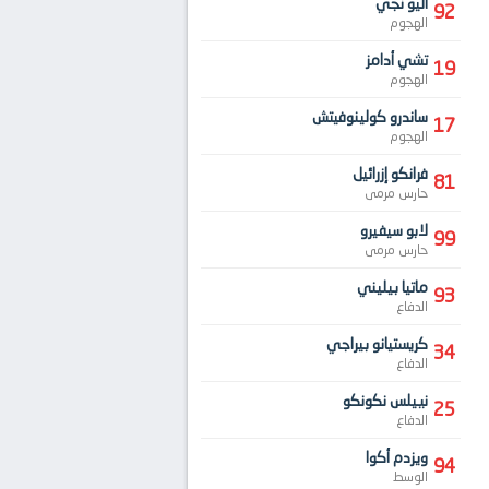
أليو نجي
92
الهجوم
تشي أدامز
19
الهجوم
ساندرو كولينوفيتش
17
الهجوم
فرانكو إزرائيل
81
حارس مرمى
لابو سيفيرو
99
حارس مرمى
ماتيا بيليني
93
الدفاع
كريستيانو بيراجي
34
الدفاع
نييلس نكونكو
25
الدفاع
ويزدم أكوا
94
الوسط