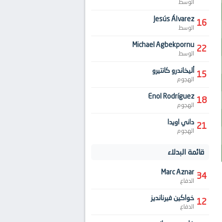
الوسط
Jesús Álvarez
16
الوسط
Michael Agbekpornu
22
الوسط
أليخاندرو كانتيرو
15
الهجوم
Enol Rodríguez
18
الهجوم
داني اويدا
21
الهجوم
قائمة البدلاء
Marc Aznar
34
الدفاع
خواكين فيرنانديز
12
الدفاع