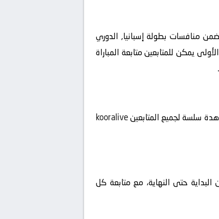
خ 2026-05-31 على ملعب نويفو أركانخيل ضمن منافسات بطولة إسبانيا, الدوري
ة، لتبدأ الإثارة منذ اللحظة الأولى يمكن للمتابعين متابعة المباراة
شاهدة سلسة لجميع المتابعين
kooralive
 البداية حتى النهاية، مع متابعة كل