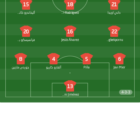
15
18
21
داني اويدا
Enol Rodríguez
أليخاندرو كانتيرو
20
16
22
Michael Agbekpornu
Jesús Álvarez
فرانسيسكو بورتيلو
8
4
5
6
Javi Mier
Piña
ألفارو كاريو
جوردى مارتين
13
4-3-3
Dani Jiménez