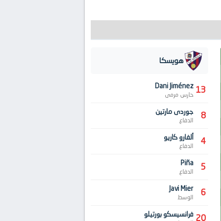
هويسكا
Dani Jiménez
13
حارس مرمى
جوردى مارتين
8
الدفاع
ألفارو كاريو
4
الدفاع
Piña
5
الدفاع
Javi Mier
6
الوسط
فرانسيسكو بورتيلو
20