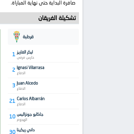
صافرة البداية حتى نهاية المباراة.
تشكيلة الفريقان
قرطبة
ايكر الفاريز
1
حارس مرمى
Ignasi Vilarrasa
2
الدفاع
Juan Alcedo
3
الدفاع
Carlos Albarrán
21
الدفاع
جاكابو جونزاليس
10
الهجوم
داني ريكينا
30