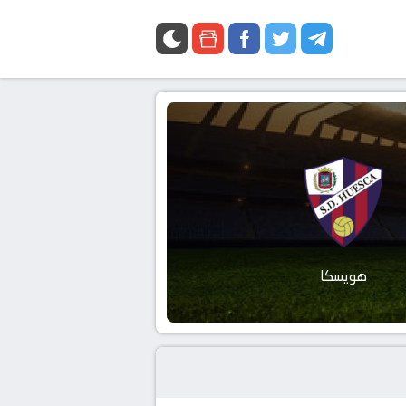
هويسكا