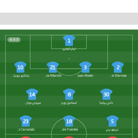
4-3-3
1
ايكر الفاريز
10
21
3
2
Ignasi Vilarrasa
Juan Alcedo
Carlos Albarrán
جاكابو جونزاليس
14
8
30
داني ريكينا
اسماعيل رويز
سيرجي جوارديولا
23
18
5
دييغو بري
Adrián Fuentes
Cristian Carracedo