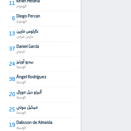
Kevin Medina
11
الهجوم
Diego Percan
6
الهجوم
كارلوس مارين
13
حارس مرمى
Daniel García
37
الدفاع
بيدرو أورتيز
24
الوسط
Ángel Rodríguez
38
الوسط
ألبرتو ديل مورال
20
الوسط
ميكيل جوتي
25
الوسط
Dalisson de Almeida
19
الوسط