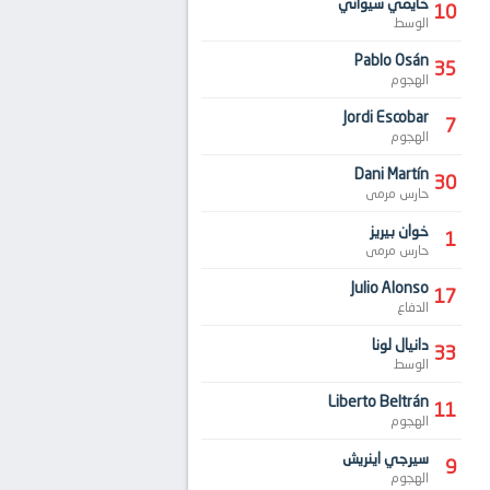
خايمي سيواني
10
الوسط
Pablo Osán
35
الهجوم
Jordi Escobar
7
الهجوم
Dani Martín
30
حارس مرمى
خوان بيريز
1
حارس مرمى
Julio Alonso
17
الدفاع
دانيال لونا
33
الوسط
Liberto Beltrán
11
الهجوم
سيرجي اينريش
9
الهجوم