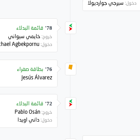
سيرجي جوارديولا
دخول:
قائمة البدلاء
78'
خايمي سيواني
خروج:
Michael Agbekpornu
دخول:
بطاقة صفراء
76'
Jesús Álvarez
قائمة البدلاء
72'
Pablo Osán
خروج:
داني اويدا
دخول: