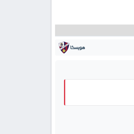
هويسكا