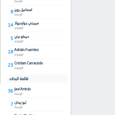
الوسط
اسماعيل رويز
8
الوسط
سيرجي جوارديولا
14
الهجوم
دييغو بري
5
الهجوم
Adrián Fuentes
18
الهجوم
Cristian Carracedo
23
الهجوم
قائمة البدلاء
Javi Antrás
36
الوسط
ثيو زيدان
7
الوسط