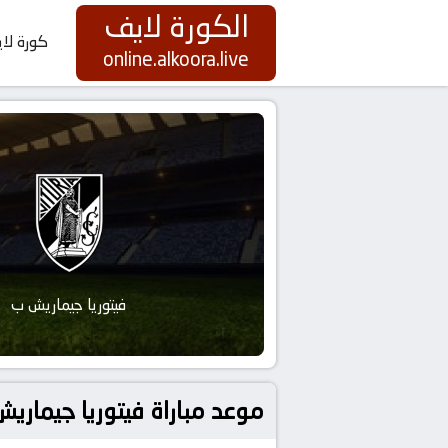
الكورة لايف
كورة لا
online.alkoora.live
فيتوريا جيماريش ب
موعد مباراة فيتوريا جيماريش ب و أمارانتي بتاري