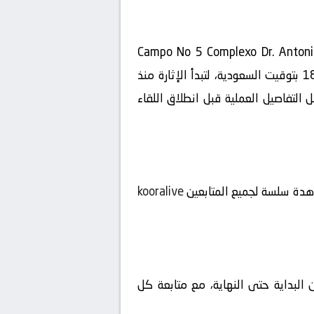
دة مباراة اليوم بين فيتوريا جيماريش ب ضد أمارانتي بث مباشر بتاريخ 2026-05-16 على ملعب Campo No 5 Complexo Dr. Antonio
Pimenta Machado Costa ضمن منافسات بطولة البرتغال, Liga 3 صافرة البداية ستعلو عند الساعة 18:30 بتوقيت السعودية، لتبدأ الإثارة منذ
 التفاصيل العملية قبل انطلاق اللقاء
شاهدة سلسة لجميع المتابعين
kooralive
 البداية حتى النهاية، مع متابعة كل