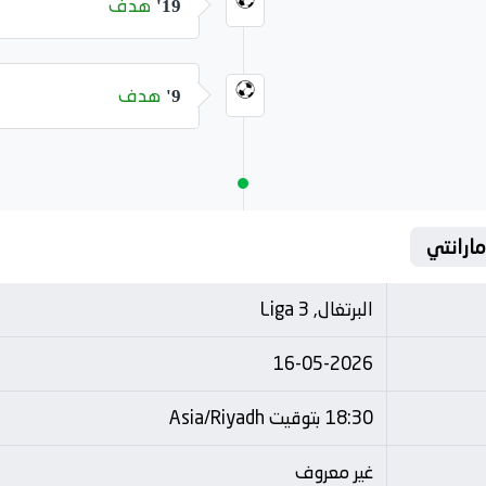
هدف
19'
هدف
9'
مارانتي
البرتغال, Liga 3
16-05-2026
18:30 بتوقيت Asia/Riyadh
غير معروف