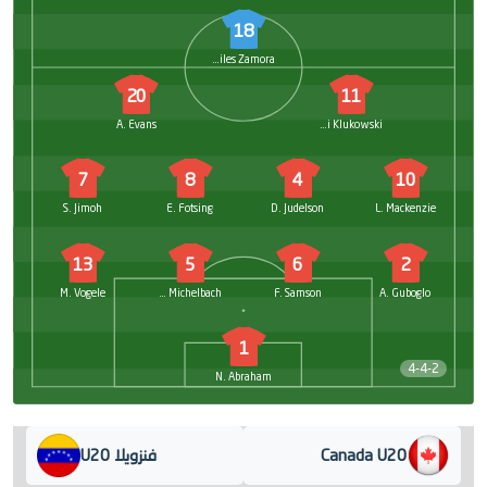
18
Aquiles Zamora
20
11
A. Evans
Antoni Klukowski
7
8
4
10
S. Jimoh
E. Fotsing
D. Judelson
L. Mackenzie
13
5
6
2
M. Vogele
K. Michelbach
F. Samson
A. Guboglo
1
4-4-2
N. Abraham
Canada U20
فنزويلا U20