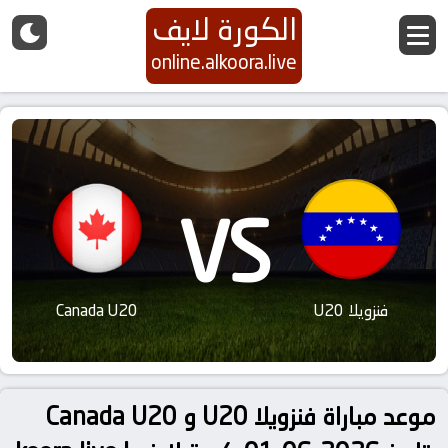
الكورة لايف
online.alkoora.live
VS
فنزويلا U20
Canada U20
موعد مباراة فنزويلا U20 و Canada U20