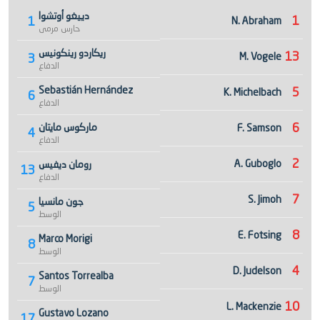
دييغو أوتشوا
1
1
N. Abraham
حارس مرمى
ريكاردو رينكونيس
13
M. Vogele
3
الدفاع
Sebastián Hernández
5
K. Michelbach
6
الدفاع
6
ماركوس مايتان
F. Samson
4
الدفاع
2
A. Guboglo
رومان ديفيس
13
الدفاع
7
S. Jimoh
جون مانسيا
5
الوسط
8
E. Fotsing
Marco Morigi
8
الوسط
4
D. Judelson
Santos Torrealba
7
الوسط
10
L. Mackenzie
Gustavo Lozano
17