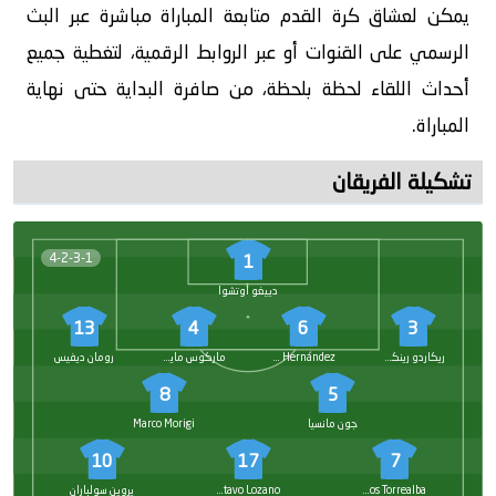
يمكن لعشاق كرة القدم متابعة المباراة مباشرة عبر البث
الرسمي على القنوات أو عبر الروابط الرقمية، لتغطية جميع
أحداث اللقاء لحظة بلحظة، من صافرة البداية حتى نهاية
المباراة.
تشكيلة الفريقان
4-2-3-1
1
دييغو أوتشوا
13
4
6
3
ريكاردو رينكونيس
Sebastián Hernández
ماركوس مايتان
رومان ديفيس
8
5
جون مانسيا
Marco Morigi
10
17
7
Santos Torrealba
Gustavo Lozano
يروين سولباران