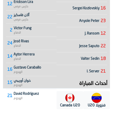
Erickson Lira
12
حارس مرمى
16
Sergei Kozlovskiy
آلان فاسكيز
22
حارس مرمى
23
Anyole Peter
Victor Fung
2
12
الدفاع
J. Ransom
José Rivas
24
22
Jesse Saputo
الدفاع
Aytor Herrera
14
18
Valter Sedin
الدفاع
Gustavo Caraballo
16
21
I. Server
الهجوم
خوان أوريبي
أحداث المباراة
15
الهجوم
David Rodríguez
21
الهجوم
فنزويلا U20
Canada U20