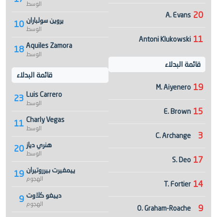
الوسط
20
A. Evans
يروين سولباران
10
الوسط
11
Antoni Klukowski
Aquiles Zamora
18
الوسط
قائمة البدلاء
قائمة البدلاء
19
M. Aiyenero
Luis Carrero
23
الوسط
15
E. Brown
Charly Vegas
11
الوسط
3
C. Archange
هنري دياز
20
الوسط
17
S. Deo
ييمفيرت بيرروتيران
19
الهجوم
14
T. Fortier
دييغو كلاوت
9
الهجوم
9
O. Graham-Roache