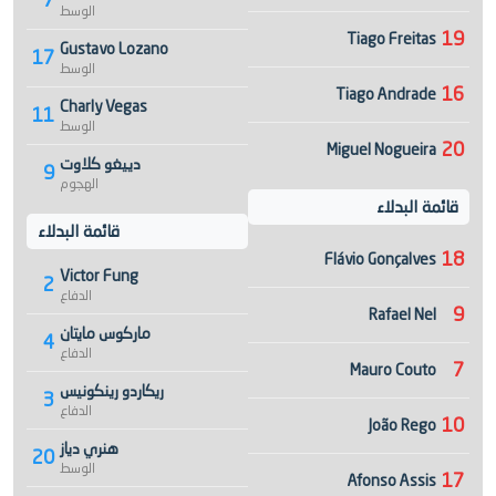
7
الوسط
19
Tiago Freitas
Gustavo Lozano
17
الوسط
16
Tiago Andrade
Charly Vegas
11
الوسط
20
Miguel Nogueira
دييغو كلاوت
9
الهجوم
قائمة البدلاء
قائمة البدلاء
18
Flávio Gonçalves
Victor Fung
2
الدفاع
9
Rafael Nel
ماركوس مايتان
4
الدفاع
7
Mauro Couto
ريكاردو رينكونيس
3
الدفاع
10
João Rego
هنري دياز
20
الوسط
17
Afonso Assis