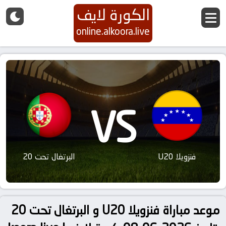
الكورة لايف
online.alkoora.live
VS
فنزويلا U20
البرتغال تحت 20
موعد مباراة فنزويلا U20 و البرتغال تحت 20