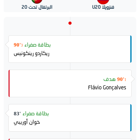
فنزويلا U20
البرتغال تحت 20
بطاقة صفراء
90'
3
ريكاردو رينكونيس
هدف
90'
1
Flávio Gonçalves
بطاقة صفراء
83'
خوان أوريبي