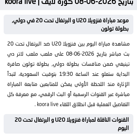
بتاريخ 2026-06-08 كورة لايف | koora live
موعد مباراة فنزويلا U20 و البرتغال تحت 20 في دولي,
بطولة تولون
مشاهدة مباراة اليوم بين فنزويلا U20 ضد البرتغال تحت 20
بث مباشر بتاريخ 2026-06-08 على ملعب ملعب لاتر دي
تينيغي ضمن منافسات بطولة دولي, بطولة تولون صافرة
البداية ستعلو عند الساعة 19:30 بتوقيت السعودية، لتبدأ
الإثارة منذ اللحظة الأولى يمكن للمتابعين متابعة المباراة
مباشرة عبر القنوات الرسمية أو البث الرقمي، مع معرفة كل
التفاصيل العملية قبل انطلاق اللقاء
koora live
.
القنوات الناقلة لمباراة فنزويلا U20 و البرتغال تحت 20
اليوم