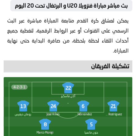
بث مباشر مباراة فنزويلا U20 و البرتغال تحت 20 اليوم
يمكن لعشاق كرة القدم متابعة المباراة مباشرة عبر البث
الرسمي على القنوات أو عبر الروابط الرقمية، لتغطية جميع
أحداث اللقاء لحظة بلحظة، من صافرة البداية حتى نهاية
المباراة.
تشكيلة الفريقان
4-2-3-1
22
آلان فاسكيز
13
24
6
21
David Rodríguez
Sebastián Hernández
José Rivas
رومان ديفيس
8
5
جون مانسيا
Marco Morigi