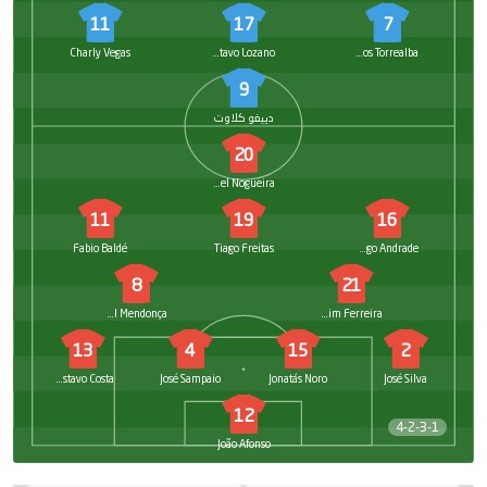
11
17
7
Charly Vegas
Gustavo Lozano
Santos Torrealba
9
دييغو كلاوت
20
Miguel Nogueira
11
19
16
Fabio Baldé
Tiago Freitas
Tiago Andrade
8
21
Manuel Mendonça
Martim Ferreira
13
4
15
2
Gustavo Costa
José Sampaio
Jonatás Noro
José Silva
12
4-2-3-1
João Afonso