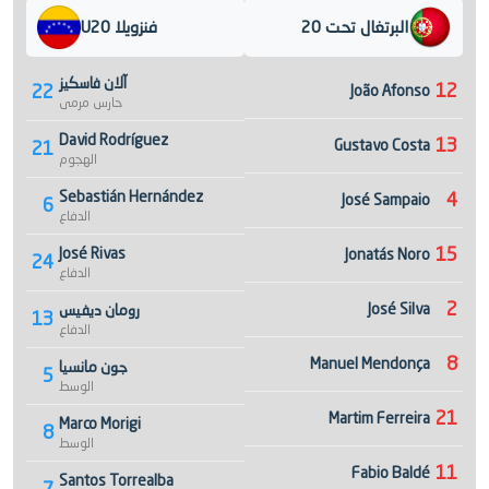
البرتغال تحت 20
فنزويلا U20
آلان فاسكيز
12
22
João Afonso
حارس مرمى
David Rodríguez
13
Gustavo Costa
21
الهجوم
Sebastián Hernández
4
José Sampaio
6
الدفاع
15
José Rivas
Jonatás Noro
24
الدفاع
2
José Silva
رومان ديفيس
13
الدفاع
8
Manuel Mendonça
جون مانسيا
5
الوسط
21
Martim Ferreira
Marco Morigi
8
الوسط
11
Fabio Baldé
Santos Torrealba