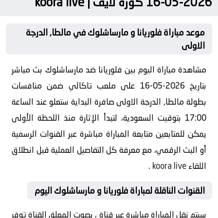
2026-05-16 كورة لايف | koora live
موعد مباراة فلوريانا و مارساشلوك في مالطا, الدرجة
الاولى
مشاهدة مباراة اليوم بين فلوريانا ضد مارساشلوك بث مباشر
بتاريخ 2026-05-16 على ملعب تاكالي ضمن منافسات
بطولة مالطا, الدرجة الاولى صافرة البداية ستعلو عند الساعة
17:00 بتوقيت السعودية، لتبدأ الإثارة منذ اللحظة الأولى
يمكن للمتابعين متابعة المباراة مباشرة عبر القنوات الرسمية
أو البث الرقمي، مع معرفة كل التفاصيل العملية قبل انطلاق
اللقاء
koora live
.
القنوات الناقلة لمباراة فلوريانا و مارساشلوك اليوم
سيتم نقل المباراة مباشرة عبر قناة ، بصوت المعلق القناة توفر