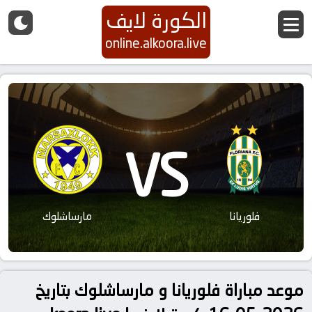
الكورة لايف
online.alkoora.live
VS
فلوريانا
مارساشلوك
موعد مباراة فلوريانا و مارساشلوك بتاريخ