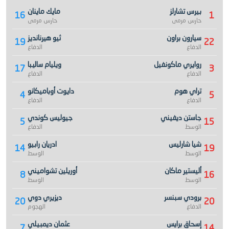
بيرس تشارلز
مايك ماينان
16
1
حارس مرمى
حارس مرمى
سيارون براون
ثيو هيرنانديز
19
22
الدفاع
الدفاع
روايري ماكونفيل
ويليام ساليبا
17
3
الدفاع
الدفاع
تراي هوم
دايوت أوباميكانو
4
5
الدفاع
الدفاع
جاستن ديفيني
جيوليس كوندي
5
15
الوسط
الدفاع
شيا شارليس
ادريان رابيو
14
19
الوسط
الوسط
أليستير ماكان
أوريلين تشواميني
8
16
الوسط
الوسط
برودي سبنسر
ديزيري دوي
20
20
الدفاع
الهجوم
إسحاق برايس
عثمان ديمبيلي
7
14