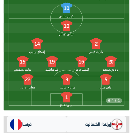
10
كيليان مبابي
10
جيمي دونلي
14
2
باتريك كيلي
إسحاق برايس
15
19
16
20
برودي سبنسر
أليستير ماكان
شيا شارليس
جاستن ديفيني
22
3
5
تراي هوم
روايري ماكونفيل
سيارون براون
1
3-4-2-1
بيرس تشارلز
إيرلندا الشمالية
فرنسا