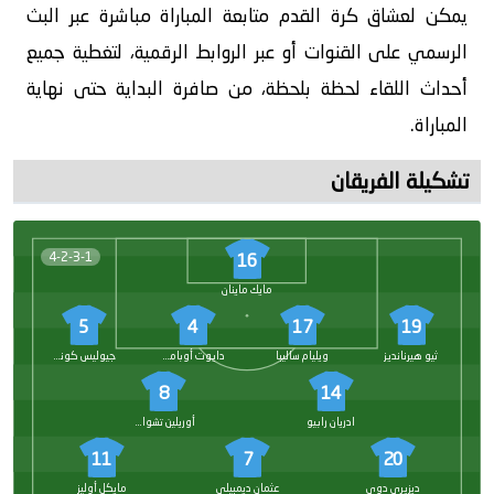
يمكن لعشاق كرة القدم متابعة المباراة مباشرة عبر البث
الرسمي على القنوات أو عبر الروابط الرقمية، لتغطية جميع
أحداث اللقاء لحظة بلحظة، من صافرة البداية حتى نهاية
المباراة.
تشكيلة الفريقان
4-2-3-1
16
مايك ماينان
5
4
17
19
ثيو هيرنانديز
ويليام ساليبا
دايوت أوباميكانو
جيوليس كوندي
8
14
ادريان رابيو
أوريلين تشواميني
11
7
20
ديزيري دوي
عثمان ديمبيلي
مايكل أوليز