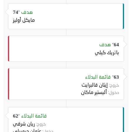
هدف
74'
مايكل أوليز
هدف
64'
باتريك كيلي
قائمة البدلاء
63'
إيثان قالبرايث
خروج:
أليستير ماكان
دخول:
قائمة البدلاء
62'
ريان شرقي
خروج:
عثمان ديمبيلي
دخول: