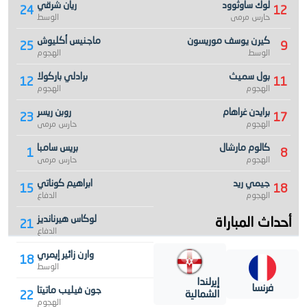
لوك ساوثوود
ريان شرقي
24
12
حارس مرمى
الوسط
كيرن يوسف موريسون
ماجنيس أكليوش
25
9
الوسط
الهجوم
بول سميث
برادلي باركولا
12
11
الهجوم
الهجوم
برايدن غراهام
روبن ريسر
23
17
الهجوم
حارس مرمى
كالوم مارشال
بريس سامبا
1
8
الهجوم
حارس مرمى
جيمي ريد
ابراهيم كوناتي
15
18
الهجوم
الدفاع
أحداث المباراة
لوكاس هيرنانديز
21
الدفاع
وارن زائير إيمري
18
الوسط
إيرلندا
فرنسا
جون فيليب ماتيتا
الشمالية
22
الهجوم