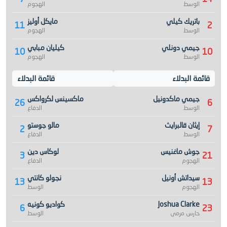
الوسط
الهجوم
باتريك كيلي
مايكل أوليز
11
2
الوسط
الهجوم
جيمي دونلي
كيليان مبابي
10
10
الوسط
الهجوم
قائمة البدلاء
قائمة البدلاء
جيمي ماكدونيل
ماكسينس لكرواكس
26
6
الوسط
الدفاع
إيثان قالبرايث
مالو جوستو
2
7
الوسط
الدفاع
جوش ماغنيس
لوكاس دين
3
21
الهجوم
الدفاع
سيداتش أونيل
نجولو كانتي
13
13
الهجوم
الوسط
Joshua Clarke
كواديو كونيه
6
23
حارس مرمى
الوسط