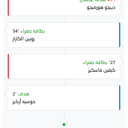
2
دييجو هورميجو
بطاقة صفراء
34'
روبين الكاراز
بطاقة صفراء
27'
كيفين فاسكيز
هدف
2'
خوسيه أرنايز