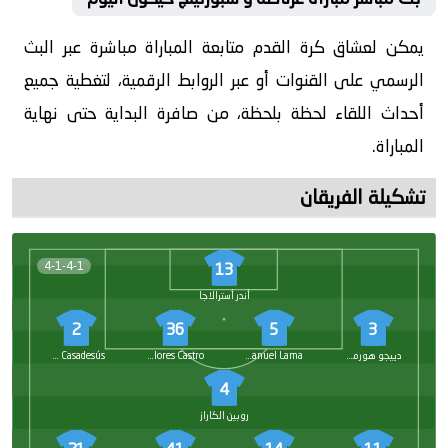
يمكن لعشاق كرة القدم متابعة المباراة مباشرة عبر البث
الرسمي على القنوات أو عبر الروابط الرقمية، لتغطية جميع
أحداث اللقاء لحظة بلحظة، من صافرة البداية حتى نهاية
المباراة.
تشكيلة الفريقان
4-1-4-1
13
أندر أسترالاجا
2
36
5
3
دييجو هورميجو
Manuel Lama
Juan José Flores Castro
Pau Casadesús
4
روبين الكاراز