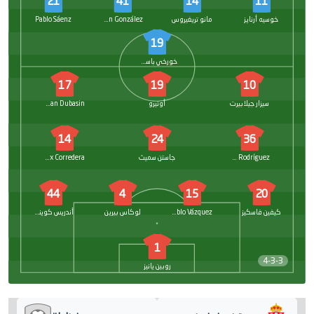
21
41
14
11
خوسيه أرنايز
مانو تريغيروس
Izan González
Pablo Sáenz
19
خورخي باسكوال
17
19
10
سيزار جيلابيرت
أوتيرو
Jonathan Dubasin
14
24
36
Manu Rodríguez
جاستن سميث
Alex Corredera
44
4
15
20
كيفين فاسكيز
Pablo Vázquez
لوكاس بيرين
أندريس كوينكا
1
4-3-3
روبين يانيز