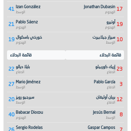
Izan González
Jonathan Dubasin
41
17
الهجوم
الوسط
أوتيرو
Pablo Sáenz
21
19
الهجوم
الهجوم
سيزار جيلابيرت
خورخي باسكوال
19
10
الوسط
الهجوم
قائمة البدلاء
قائمة البدلاء
إريك كوربيلو
بايلا ديالو
22
23
الدفاع
الدفاع
Mario Jiménez
Pablo García
27
3
الدفاع
الوسط
بريان أوليفان
سيرجيو رويز
20
12
الدفاع
الوسط
Babacar Diocou
Jesús Bernal
40
8
الوسط
الهجوم
Sergio Rodelas
Gaspar Campos
26
7