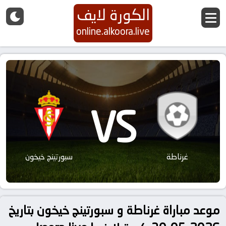
الكورة لايف
online.alkoora.live
VS
غرناطة
سبورتينج خيخون
موعد مباراة غرناطة و سبورتينج خيخون بتاريخ