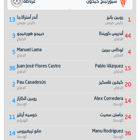
سبورتينج خيخون
غرناطة
روبين يانيز
أندر أسترالاجا
13
1
حارس مرمى
حارس مرمى
أندريس كوينكا
دييجو هورميجو
3
44
الدفاع
الدفاع
لوكاس بيرين
Manuel Lama
5
4
الدفاع
الدفاع
Juan José Flores Castro
Pablo Vázquez
36
15
الدفاع
الدفاع
كيفين فاسكيز
Pau Casadesús
2
20
الدفاع
الدفاع
Alex Corredera
روبين الكاراز
4
14
الوسط
الوسط
جاستن سميث
خوسيه أرنايز
11
24
الوسط
الهجوم
Manu Rodríguez
مانو تريغيروس
14
36
الوسط
الوسط