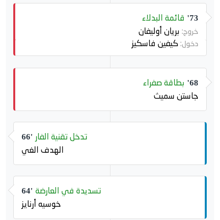
قائمة البدلاء
73'
بريان أوليفان
خروج:
كيفين فاسكيز
دخول:
بطاقة صفراء
68'
جاستن سميث
تدخل تقنية الفار
66'
الهدف الغي
تسديدة في العارضة
64'
خوسيه أرنايز