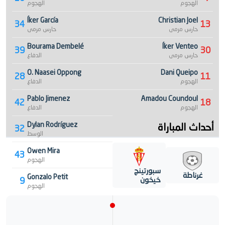
الهجوم
الهجوم
Íker García
Christian Joel
34
13
حارس مرمى
حارس مرمى
Bourama Dembelé
Íker Venteo
39
30
حارس مرمى
الدفاع
O. Naasei Oppong
Dani Queipo
28
11
الهجوم
الدفاع
Pablo Jimenez
Amadou Coundoul
42
18
الهجوم
الدفاع
أحداث المباراة
Dylan Rodríguez
32
الوسط
Owen Mira
43
الهجوم
سبورتينج
غرناطة
Gonzalo Petit
خيخون
9
الهجوم