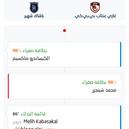
غازي عنتاب بي.بي.كي.
باشاك شهير
بطاقة صفراء
90'
4
الكيساندرو ماكسيم
بطاقة صفراء
90'
1
محمد شينجزر
قائمة البدلاء
86'
Melih Kabasakal
خروج:
نهاد موجاكيتش
دخول: