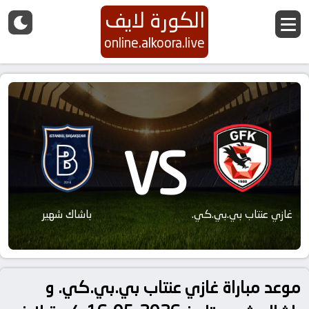
الكورة لايف
online.alkoora.live
VS
غازي عنتاب بي.بي.كي.
باشاك شهير
موعد مباراة غازي عنتاب بي.بي.كي. و