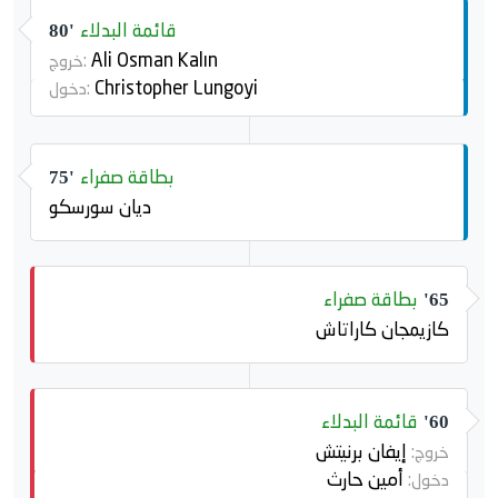
قائمة البدلاء
80'
Ali Osman Kalın
خروج:
Christopher Lungoyi
دخول:
بطاقة صفراء
75'
ديان سورسكو
بطاقة صفراء
65'
كازيمجان كاراتاش
قائمة البدلاء
60'
إيفان برنيتش
خروج:
أمين حارث
دخول: