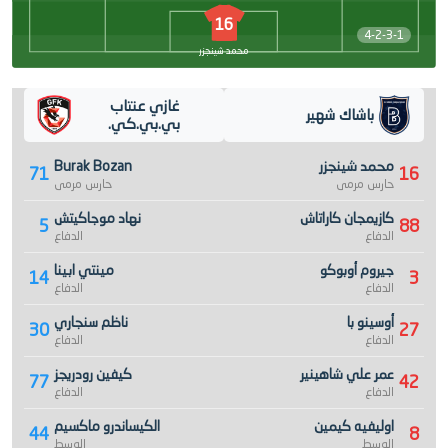
16
4-2-3-1
محمد شينجزر
غازي عنتاب
باشاك شهير
بي.بي.كي.
محمد شينجزر
Burak Bozan
71
16
حارس مرمى
حارس مرمى
كازيمجان كاراتاش
نهاد موجاكيتش
5
88
الدفاع
الدفاع
جيروم أوبوكو
مينتي ابينا
14
3
الدفاع
الدفاع
أوسينو با
ناظم سنجاري
30
27
الدفاع
الدفاع
عمر علي شاهينير
كيفين رودريجز
77
42
الدفاع
الدفاع
اوليفيه كيمين
الكيساندرو ماكسيم
44
8
الوسط
الوسط