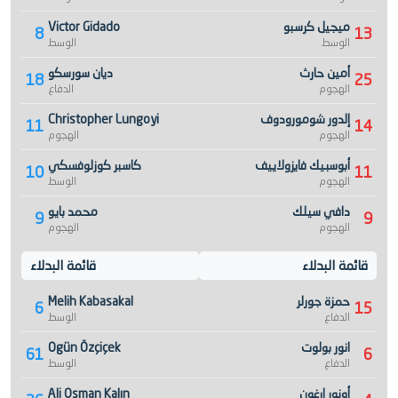
ميجيل كرسبو
Victor Gidado
8
13
الوسط
الوسط
أمين حارث
ديان سورسكو
18
25
الهجوم
الدفاع
إلدور شومورودوف
Christopher Lungoyi
11
14
الهجوم
الهجوم
أبوسبيك فايزولاييف
كاسبر كوزلوفسكي
10
11
الهجوم
الوسط
دافي سيلك
محمد بايو
9
9
الهجوم
الهجوم
قائمة البدلاء
قائمة البدلاء
حمزة جورلر
Melih Kabasakal
6
15
الدفاع
الوسط
انور بولوت
Ogün Özçiçek
61
6
الدفاع
الوسط
أونور إرغون
Ali Osman Kalın