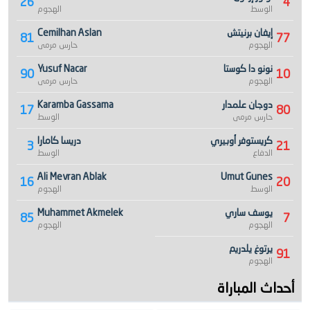
26
4
الوسط
الهجوم
إيفان برنيتش
Cemilhan Aslan
81
77
الهجوم
حارس مرمى
نونو دا كوستا
Yusuf Nacar
90
10
الهجوم
حارس مرمى
دوجان علمدار
Karamba Gassama
17
80
حارس مرمى
الوسط
كريستوفر أوبيري
دريسا كامارا
3
21
الدفاع
الوسط
Ali Mevran Ablak
Umut Gunes
16
20
الوسط
الهجوم
يوسف ساري
Muhammet Akmelek
85
7
الهجوم
الهجوم
يرتوغ يلدريم
91
الهجوم
أحداث المباراة