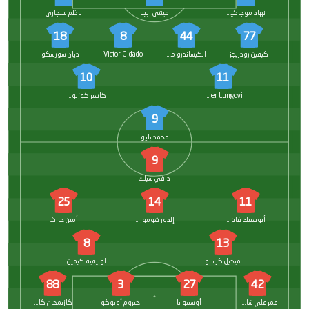
نهاد موجاكيتش
مينتي ابينا
ناظم سنجاري
18
8
44
77
كيفين رودريجز
الكيساندرو ماكسيم
Victor Gidado
ديان سورسكو
10
11
Christopher Lungoyi
كاسبر كوزلوفسكي
9
محمد بايو
9
دافي سيلك
25
14
11
أبوسبيك فايزولاييف
إلدور شومورودوف
أمين حارث
8
13
ميجيل كرسبو
اوليفيه كيمين
88
3
27
42
عمر علي شاهينير
أوسينو با
جيروم أوبوكو
كازيمجان كاراتاش