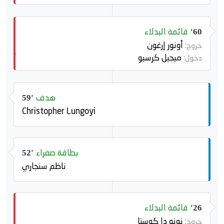
قائمة البدلاء
60'
أونور إرغون
خروج:
ميجيل كرسبو
دخول:
هدف
59'
Christopher Lungoyi
بطاقة صفراء
52'
ناظم سنجاري
قائمة البدلاء
26'
نونو دا كوستا
خروج: