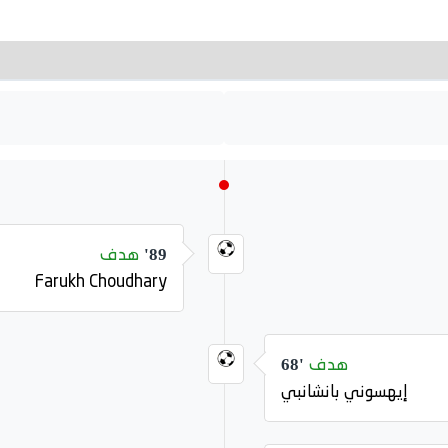
هدف
89'
Farukh Choudhary
هدف
68'
إيهسوني بانشانبي