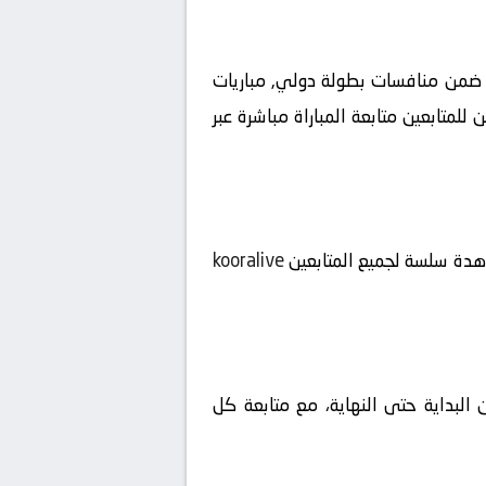
شاهدة مباراة اليوم بين طاجيكستان ضد الهند بث مباشر بتاريخ 2026-06-05 على ملعب TALCO Arena ضمن منافسات بطولة دولي, مباريات
 اللحظة الأولى يمكن للمتابعين متابعة المباراة مباشرة عبر
شاهدة سلسة لجميع المتابعين
kooralive
 البداية حتى النهاية، مع متابعة كل