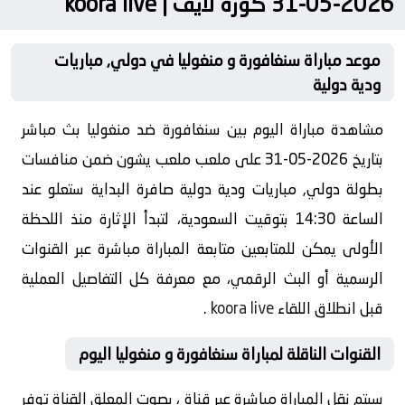
2026-05-31 كورة لايف | koora live
موعد مباراة سنغافورة و منغوليا في دولي, مباريات
ودية دولية
مشاهدة مباراة اليوم بين سنغافورة ضد منغوليا بث مباشر
بتاريخ 2026-05-31 على ملعب ملعب يشون ضمن منافسات
بطولة دولي, مباريات ودية دولية صافرة البداية ستعلو عند
الساعة 14:30 بتوقيت السعودية، لتبدأ الإثارة منذ اللحظة
الأولى يمكن للمتابعين متابعة المباراة مباشرة عبر القنوات
الرسمية أو البث الرقمي، مع معرفة كل التفاصيل العملية
قبل انطلاق اللقاء
koora live
.
القنوات الناقلة لمباراة سنغافورة و منغوليا اليوم
سيتم نقل المباراة مباشرة عبر قناة ، بصوت المعلق القناة توفر