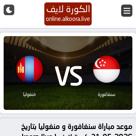
الكورة لايف
online.alkoora.live
VS
سنغافورة
منغوليا
موعد مباراة سنغافورة و منغوليا بتاريخ