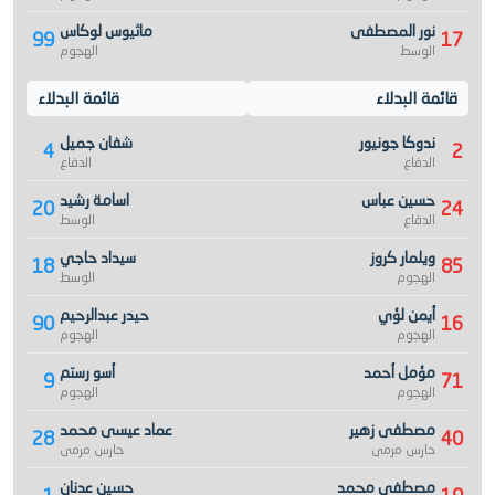
نور المصطفى
ماثيوس لوكاس
99
17
الوسط
الهجوم
قائمة البدلاء
قائمة البدلاء
ندوكا جونيور
شفان جميل
4
2
الدفاع
الدفاع
حسين عباس
اسامة رشيد
20
24
الدفاع
الوسط
ويلمار كروز
سيداد حاجي
18
85
الهجوم
الوسط
أيمن لؤي
حيدر عبدالرحيم
90
16
الهجوم
الهجوم
مؤمل أحمد
أسو رستم
9
71
الهجوم
الهجوم
مصطفى زهير
عماد عيسى محمد
28
40
حارس مرمى
حارس مرمى
مصطفى محمد
حسين عدنان