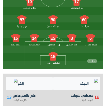
10
17
نور المصطفى
رضا فاضل عباس
87
30
60
سجاد علاء
عبدالله حسين
علي رحيم والي
15
14
25
3
6
محمد حسن كوجي
حمزة عدنان
زين العابدين رائد
محمد جاسم
أحمد نعيم
18
5-3-2
مصطفى شوكت
النجف
زاخو
مصطفى شوكت
علي كاظم هادي
12
18
حارس مرمى
حارس مرمى