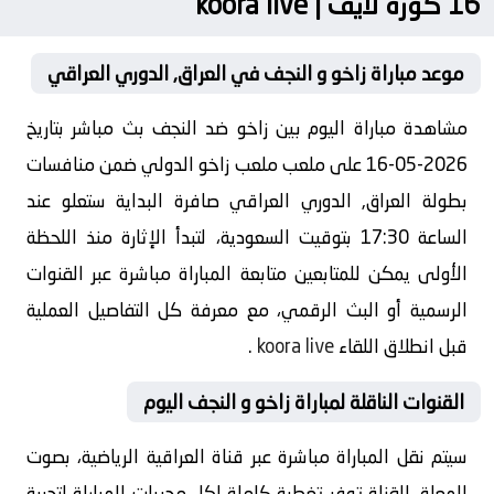
16 كورة لايف | koora live
موعد مباراة زاخو و النجف في العراق, الدوري العراقي
مشاهدة مباراة اليوم بين زاخو ضد النجف بث مباشر بتاريخ
2026-05-16 على ملعب ملعب زاخو الدولي ضمن منافسات
بطولة العراق, الدوري العراقي صافرة البداية ستعلو عند
الساعة 17:30 بتوقيت السعودية، لتبدأ الإثارة منذ اللحظة
الأولى يمكن للمتابعين متابعة المباراة مباشرة عبر القنوات
الرسمية أو البث الرقمي، مع معرفة كل التفاصيل العملية
قبل انطلاق اللقاء
koora live
.
القنوات الناقلة لمباراة زاخو و النجف اليوم
سيتم نقل المباراة مباشرة عبر قناة العراقية الرياضية، بصوت
المعلق القناة توفر تغطية كاملة لكل مجريات المباراة لتجربة