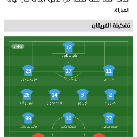
المباراة.
تشكيلة الفريقان
3-4-3
12
علي كاظم هادي
23
17
11
شبر علي
يوسف رائد الألوسي
موريسيو جوزيف
26
14
3
2
حسن رائد
أورينهو
امجد عطوان
أليو ياو آدم
99
10
77
محمد صالح صولة
شيركو كريم
ماثيوس لوكاس