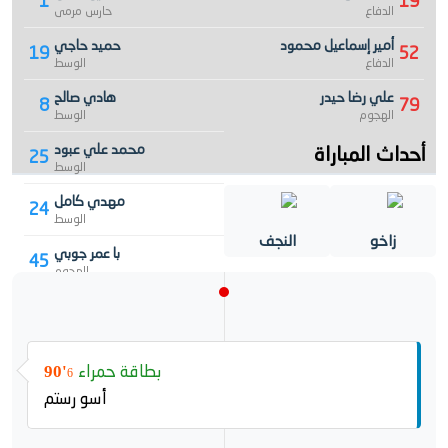
1
19
الدفاع
حارس مرمى
أمير إسماعيل محمود
حميد حاجي
19
52
الدفاع
الوسط
علي رضا حيدر
هادي صالح
8
79
الهجوم
الوسط
أحداث المباراة
محمد علي عبود
25
الوسط
مهدي كامل
24
الوسط
زاخو
النجف
با عمر جوبي
45
الهجوم
بطاقة حمراء
90'
6
أسو رستم