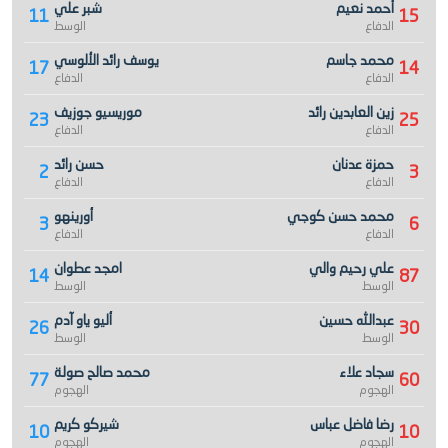
أحمد نعيم
شبر علي
11
15
الدفاع
الوسط
محمد جاسم
يوسف رائد الألوسي
17
14
الدفاع
الدفاع
زين العابدين رائد
موريسيو جوزيف
23
25
الدفاع
الدفاع
حمزة عدنان
حسن رائد
2
3
الدفاع
الدفاع
محمد حسن كوجي
أورينهو
3
6
الدفاع
الدفاع
علي رحيم والي
امجد عطوان
14
87
الوسط
الوسط
عبدالله حسين
أليو ياو آدم
26
30
الوسط
الوسط
سجاد علاء
محمد صالح صولة
77
60
الهجوم
الهجوم
رضا فاضل عباس
شيركو كريم
10
10
الهجوم
الهجوم