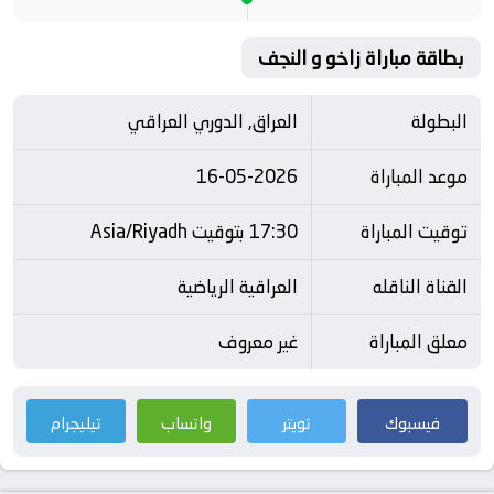
بطاقة مباراة زاخو و النجف
البطولة
العراق, الدوري العراقي
موعد المباراة
16-05-2026
توقيت المباراة
17:30 بتوقيت Asia/Riyadh
القناة الناقله
العراقية الرياضية
معلق المباراة
غير معروف
فيسبوك
تويتر
واتساب
تيليجرام