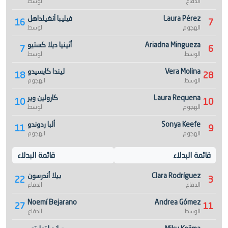
الدفاع
الوسط
Laura Pérez
فيليبا أنغيلداهل
16
7
الهجوم
الوسط
Ariadna Mingueza
أثينيا ديلا كستيو
7
6
الوسط
الوسط
Vera Molina
ليندا كايسيدو
18
28
الوسط
الهجوم
Laura Requena
كارولين وير
10
10
الهجوم
الوسط
Sonya Keefe
ألبا ردوندو
11
9
الهجوم
الهجوم
قائمة البدلاء
قائمة البدلاء
Clara Rodríguez
بيلا أندرسون
22
3
الدفاع
الدفاع
Noemí Bejarano
Andrea Gómez
27
11
الوسط
الدفاع