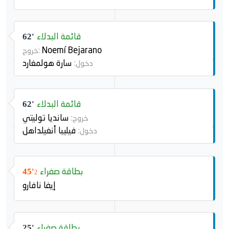
قائمة البدلاء
62'
Noemí Bejarano
خروج:
سارة هولمغارد
دخول:
قائمة البدلاء
62'
سانديا توليتي
خروج:
فيليبا أنغيلداهل
دخول:
بطاقة صفراء
45'
2
إيفا نافارو
بطاقة صفراء
25'