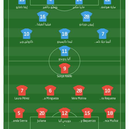
سارة هولمغارد
ماريا منديز
روسيو جالفيز
إيفا نافارو
16
28
إيرون دورادو
فيليبا أنغيلداهل
10
18
7
أثينيا ديلا كستيو
ليندا كايسيدو
كارولين وير
11
ألبا ردوندو
9
Sonya Keefe
7
6
28
10
Laura Pérez
Ariadna Mingueza
Vera Molina
Laura Requena
5
20
12
15
18
Blanca Muñoz
Manoly Baquerizo
جوردي ألبا
Juliana
Yolanda Sierra