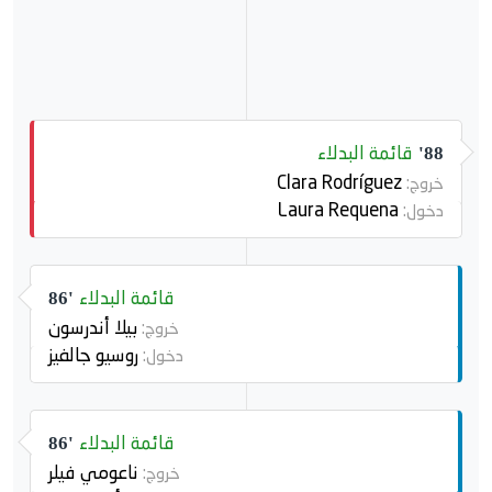
إيريس سانتياغو
43
الهجوم
قائمة البدلاء
88'
Clara Rodríguez
خروج:
Laura Requena
دخول:
قائمة البدلاء
86'
بيلا أندرسون
خروج:
روسيو جالفيز
دخول:
قائمة البدلاء
86'
ناعومي فيلر
خروج: