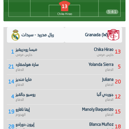
13
5-4-1
Chika Hirao
Granada (W)
ريال مدريد - سيدات
Chika Hirao
ميسا رودريغيز
1
13
حارس مرمى
حارس مرمى
Yolanda Sierra
سارة هولمغارد
21
5
الدفاع
الدفاع
Juliana
ماريا منديز
14
20
الدفاع
الدفاع
جوردي ألبا
روسيو جالفيز
4
12
الدفاع
الدفاع
Manoly Baquerizo
إيفا نافارو
19
15
الدفاع
الهجوم
Blanca Muñoz
إيرون دورادو
28
18