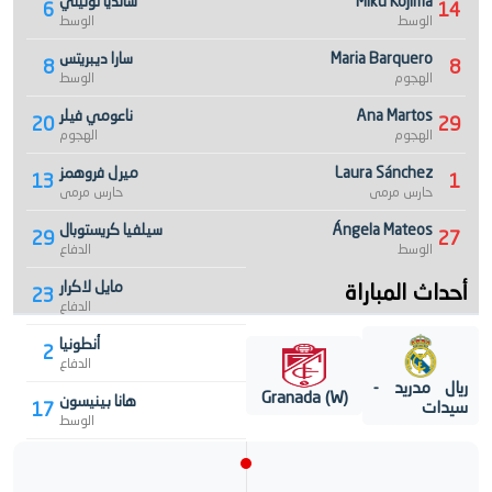
Miku Kojima
سانديا توليتي
6
14
الوسط
الوسط
Maria Barquero
سارا ديبريتس
8
8
الهجوم
الوسط
Ana Martos
ناعومي فيلر
20
29
الهجوم
الهجوم
Laura Sánchez
ميرل فروهمز
13
1
حارس مرمى
حارس مرمى
Ángela Mateos
سيلفيا كريستوبال
29
27
الوسط
الدفاع
أحداث المباراة
مايل لاكرار
23
الدفاع
أنطونيا
2
الدفاع
ريال مدريد -
Granada (W)
هانا بينيسون
سيدات
17
الوسط
باولا كوميندادور
5
الهجوم