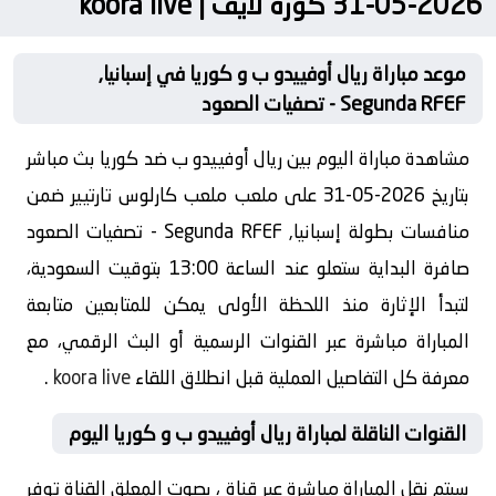
2026-05-31 كورة لايف | koora live
موعد مباراة ريال أوفييدو ب و كوريا في إسبانيا,
Segunda RFEF - تصفيات الصعود
مشاهدة مباراة اليوم بين ريال أوفييدو ب ضد كوريا بث مباشر
بتاريخ 2026-05-31 على ملعب ملعب كارلوس تارتيير ضمن
منافسات بطولة إسبانيا, Segunda RFEF - تصفيات الصعود
صافرة البداية ستعلو عند الساعة 13:00 بتوقيت السعودية،
لتبدأ الإثارة منذ اللحظة الأولى يمكن للمتابعين متابعة
المباراة مباشرة عبر القنوات الرسمية أو البث الرقمي، مع
معرفة كل التفاصيل العملية قبل انطلاق اللقاء
koora live
.
القنوات الناقلة لمباراة ريال أوفييدو ب و كوريا اليوم
سيتم نقل المباراة مباشرة عبر قناة ، بصوت المعلق القناة توفر