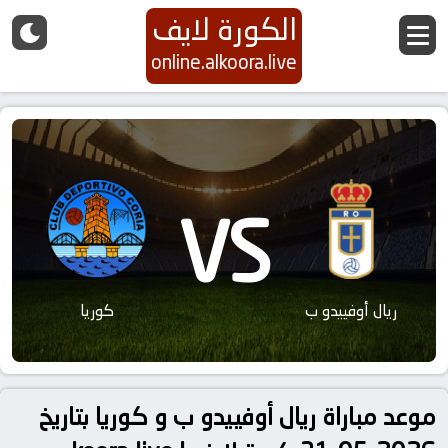
الكورة لايف
online.alkoora.live
VS
ريال أوفييدو ب
كوريا
موعد مباراة ريال أوفييدو ب و كوريا بتاريخ