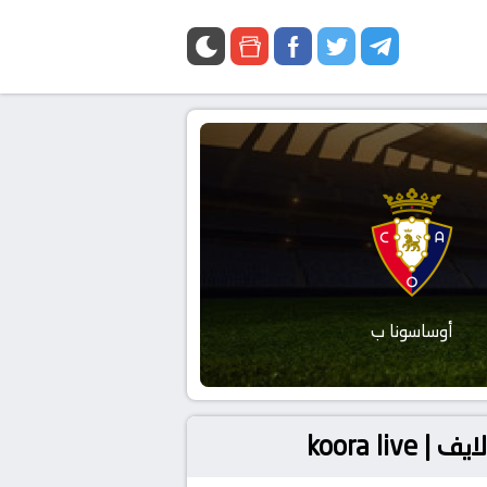
أوساسونا ب