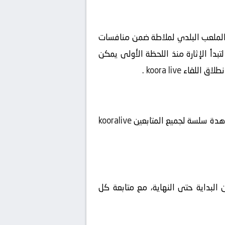
لوب فيرول ضد أوساسونا ب بث مباشر بتاريخ 2026-05-17 على ملعب الملعب البلدي لملاطة ضمن منافسات
افرة البداية ستعلو عند الساعة 18:00 بتوقيت السعودية، لتبدأ الإثارة منذ اللحظة الأولى يمكن
نطلاق اللقاء
koora live
.
شاهدة سلسة لجميع المتابعين
kooralive
 البداية حتى النهاية، مع متابعة كل