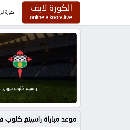
الكورة لايف
كورة لا
online.alkoora.live
راسينغ كلوب فيرول
موعد مباراة راسينغ كلوب فيرول و أوساسونا ب 