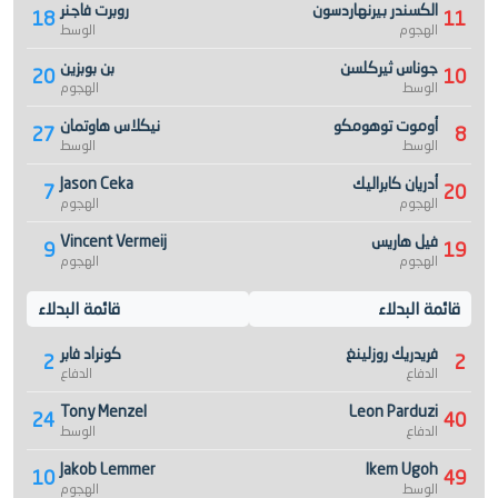
الكسندر بيرنهاردسون
روبرت فاجنر
18
11
الهجوم
الوسط
جوناس ثيركلسن
بن بوبزين
20
10
الوسط
الهجوم
أوموت توهومكو
نيكلاس هاوتمان
27
8
الوسط
الوسط
أدريان كابراليك
Jason Ceka
7
20
الهجوم
الهجوم
فيل هاريس
Vincent Vermeij
9
19
الهجوم
الهجوم
قائمة البدلاء
قائمة البدلاء
فريدريك روزلينغ
كونراد فابر
2
2
الدفاع
الدفاع
Tony Menzel
Leon Parduzi
24
40
الدفاع
الوسط
Jakob Lemmer
Ikem Ugoh
10
49
الوسط
الهجوم