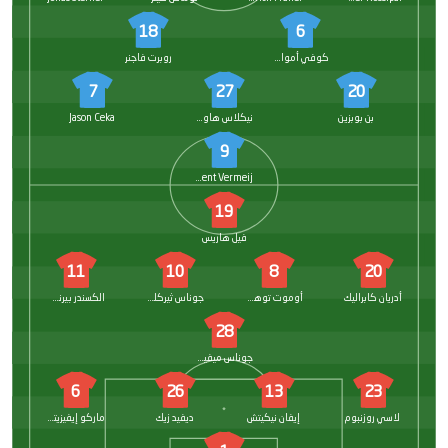
18
6
كوفي أمواكو
روبرت فاجنر
7
27
20
بن بوبزين
نيكلاس هاوتمان
Jason Ceka
9
Vincent Vermeij
19
فيل هاريس
11
10
8
20
أدريان كابراليك
أوموت توهومكو
جوناس ثيركلسن
الكسندر بيرنهاردسون
28
جوناس ميفيرت
6
26
13
23
لاسي روزنبوم
إيفان نيكيتش
ديفيد زيك
ماركو إيفيزيتش