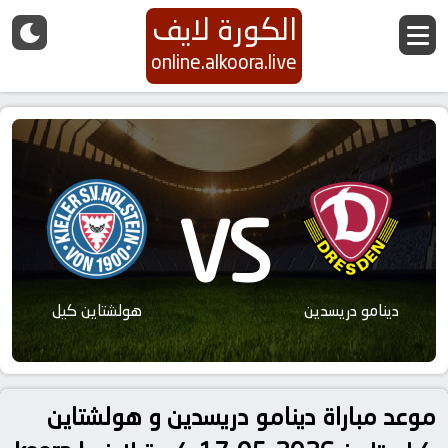
الكورة لايف
online.alkoora.live
VS
دينامو دريسدين
هولشتاين كيل
موعد مباراة دينامو دريسدين و هولشتاين