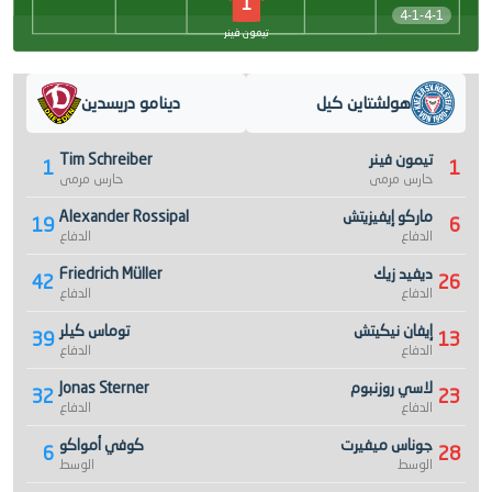
1
4-1-4-1
تيمون فينر
هولشتاين كيل
دينامو دريسدين
تيمون فينر
Tim Schreiber
1
1
حارس مرمى
حارس مرمى
ماركو إيفيزيتش
Alexander Rossipal
19
6
الدفاع
الدفاع
ديفيد زيك
Friedrich Müller
42
26
الدفاع
الدفاع
إيفان نيكيتش
توماس كيلر
39
13
الدفاع
الدفاع
لاسي روزنبوم
Jonas Sterner
32
23
الدفاع
الدفاع
جوناس ميفيرت
كوفي أمواكو
6
28
الوسط
الوسط