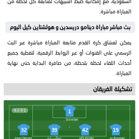
السعودية، مع إمكانية ضبط التنبيهات لمتابعة كل لحظة من
المباراة مباشرة.
بث مباشر مباراة دينامو دريسدين و هولشتاين كيل اليوم
يمكن لعشاق كرة القدم متابعة المباراة مباشرة عبر البث
الرسمي على القنوات أو عبر الروابط الرقمية، لتغطية جميع
أحداث اللقاء لحظة بلحظة، من صافرة البداية حتى نهاية
المباراة.
تشكيلة الفريقان
4-2-3-1
1
Tim Schreiber
32
39
42
19
Alexander Rossipal
Friedrich Müller
توماس كيلر
Jonas Sterner