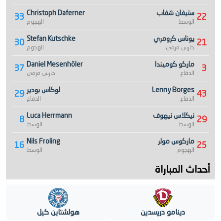
ستيفان شفاب
Christoph Daferner
33
22
الوسط
الهجوم
يوناس كرومري
Stefan Kutschke
30
21
حارس مرمى
الهجوم
ماركو كوميندا
Daniel Mesenhöler
37
3
الدفاع
حارس مرمى
Lenny Borges
لوكاس بودير
29
43
الدفاع
الدفاع
نيكلاس نيهوف
Luca Herrmann
8
29
الوسط
الوسط
ماركوس مولر
Nils Froling
16
25
الهجوم
الوسط
أحداث المباراة
دينامو دريسدين
هولشتاين كيل