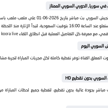
في سوريا, الدوري السوري الممتاز
مشاهدة مباراة اليوم بين حطين ضد الجيش السوري ب
الدوري السوري الممتاز صافرة البداية ستعلو عند الساعة 16:00 بتوقيت السعودية
لرقمي، مع معرفة كل التفاصيل العملية قبل انطلاق اللقاء
koora live
.
يش السوري اليوم
بصوت المعلق القناة توفر تغطية كاملة لكل مجريات المباراة لتجربة م
لسوري بدون تقطيع HD
 بث مباشر بجودة عالية بدون تقطيع، لتغطية جميع لحظات المباراة من