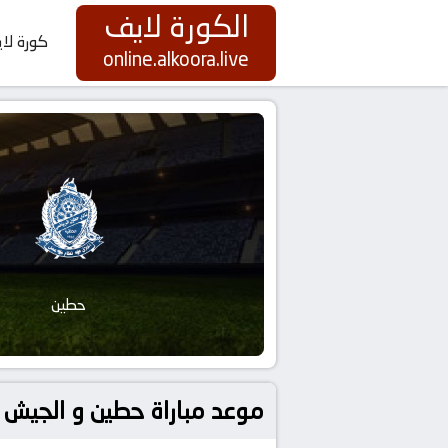
الكورة لايف
كورة لا
online.alkoora.live
حطين
موعد مباراة حطين و الجيش السوري بتاريخ 2026-06-1