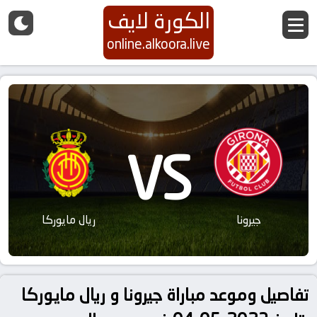
الكورة لايف
online.alkoora.live
VS
جيرونا
ريال مايوركا
تفاصيل وموعد مباراة جيرونا و ريال مايوركا