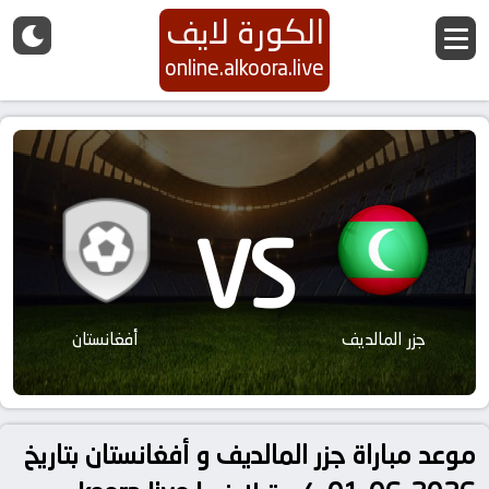
الكورة لايف
online.alkoora.live
VS
جزر المالديف
أفغانستان
موعد مباراة جزر المالديف و أفغانستان بتاريخ