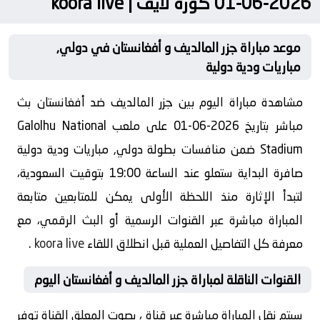
2026-06-01 كورة لايف | koora live
موعد مباراة جزر المالديف و أفغانستان في دولي,
مباريات ودية دولية
مشاهدة مباراة اليوم بين جزر المالديف ضد أفغانستان بث
مباشر بتاريخ 2026-06-01 على ملعب Galolhu National
Stadium ضمن منافسات بطولة دولي, مباريات ودية دولية
صافرة البداية ستعلو عند الساعة 19:00 بتوقيت السعودية،
لتبدأ الإثارة منذ اللحظة الأولى يمكن للمتابعين متابعة
المباراة مباشرة عبر القنوات الرسمية أو البث الرقمي، مع
معرفة كل التفاصيل العملية قبل انطلاق اللقاء
koora live
.
القنوات الناقلة لمباراة جزر المالديف و أفغانستان اليوم
سيتم نقل المباراة مباشرة عبر قناة ، بصوت المعلق القناة توفر