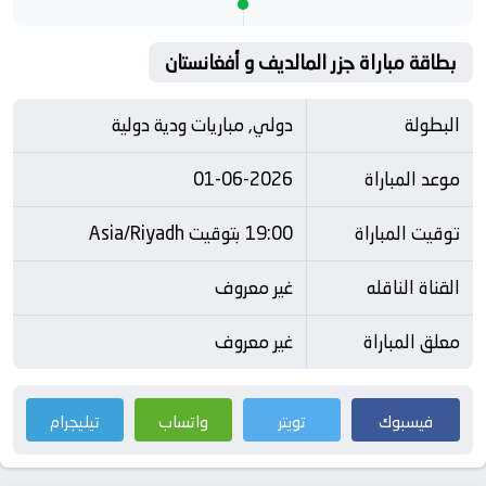
بطاقة مباراة جزر المالديف و أفغانستان
البطولة
دولي, مباريات ودية دولية
موعد المباراة
01-06-2026
توقيت المباراة
19:00 بتوقيت Asia/Riyadh
القناة الناقله
غير معروف
معلق المباراة
غير معروف
فيسبوك
تويتر
واتساب
تيليجرام