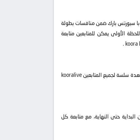
 العذراء البريطانية بث مباشر بتاريخ 2026-06-03 على ملعب أوروبا سبورتس بارك ضمن منافسات بطولة
يت السعودية، لتبدأ الإثارة منذ اللحظة الأولى يمكن للمتابعين متابعة
.
koora 
شاهدة سلسة لجميع المتابعين
kooralive
 البداية حتى النهاية، مع متابعة كل