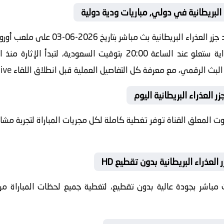
 البريطانية في دولي, مباريات ودية دولية
مشاهدة مباراة اليوم بين جبل طارق ضد جزر
دولي, مباريات ودية دولية صافرة البداية ستعلو عند الساعة 20:00 بتوق
و البث الرقمي، مع معرفة كل التفاصيل العملية قبل انطلاق اللقاء
live
ر العذراء البريطانية اليوم
بصوت المعلق القناة توفر تغطية كاملة لكل مجريات المباراة لتجربة م
لعذراء البريطانية بدون تقطيع HD
 بث مباشر بجودة عالية بدون تقطيع، لتغطية جميع لحظات المباراة من