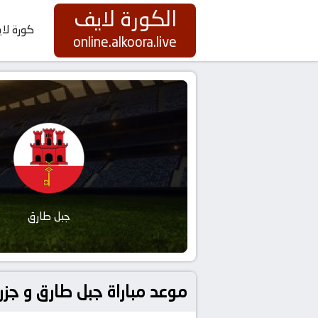
الكورة لايف
كورة لا
online.alkoora.live
جبل طارق
موعد مباراة جبل طارق و جزر العذراء البريطانية ب