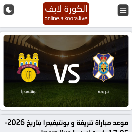
الكورة لايف
online.alkoora.live
VS
تنريفة
بونتيفيدرا
موعد مباراة تنريفة و بونتيفيدرا بتاريخ 2026-