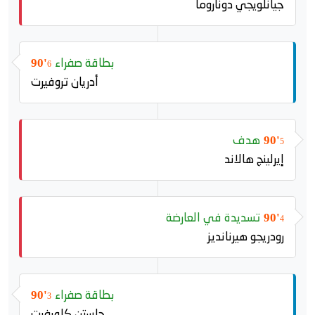
جيانلويجي دوناروما
بطاقة صفراء
90'
6
أدريان تروفيرت
هدف
90'
5
إيرلينج هالاند
تسديدة في العارضة
90'
4
رودريجو هيرنانديز
بطاقة صفراء
90'
3
جاستن كلويفرت