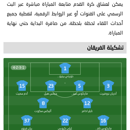
يمكن لعشاق كرة القدم متابعة المباراة مباشرة عبر البث
الرسمي على القنوات أو عبر الروابط الرقمية، لتغطية جميع
أحداث اللقاء لحظة بلحظة، من صافرة البداية حتى نهاية
المباراة.
تشكيلة الفريقان
4-2-3-1
1
دوردي بيتروفيتش
15
23
5
3
أدريان تروفيرت
ماركوس سينسي
جيمس هيل
أدم سميث
8
12
تايلر ادامز
أليكس سكوت
37
22
16
ماركوس تافيرنييه
إيلي كروبي
ريان فيتور