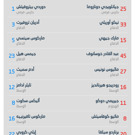
جيانلويجي دوناروما
دوردي بيتروفيتش
1
25
حارس مرمى
حارس مرمى
نيكو أوريلي
أدريان تروفيرت
3
33
الدفاع
الدفاع
مارك جيهي
ماركوس سينسي
5
15
الدفاع
الدفاع
عبد القادر خوسانوف
جيمس هيل
23
45
الدفاع
الدفاع
ماثيوس نونيس
أدم سميث
15
27
الدفاع
الدفاع
رودريجو هيرنانديز
تايلر ادامز
12
16
الوسط
الوسط
جيريمي دوكو
أليكس سكوت
8
11
الهجوم
الوسط
ماتيو كوفاسيتش
ماركوس تافيرنييه
16
8
الوسط
الوسط
برناردو سيلفا
إيلي كروبي
22
20