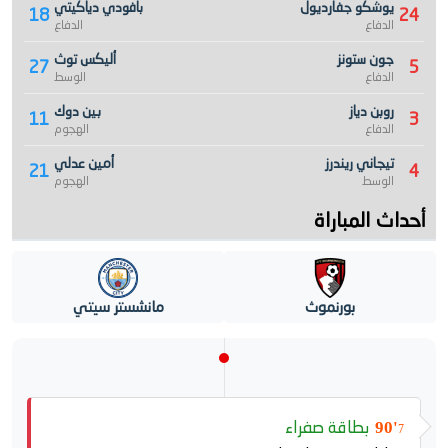
يوشكو جفارديول
بافودي دياكيتي
18
24
الدفاع
الدفاع
جون ستونز
أليكس توث
27
5
الدفاع
الوسط
روبن دياز
بين دوك
11
3
الدفاع
الهجوم
تيجاني ريندرز
أمين عدلي
21
4
الوسط
الهجوم
أحداث المباراة
بورنموث
مانشستر سيتي
بطاقة صفراء
90'
7