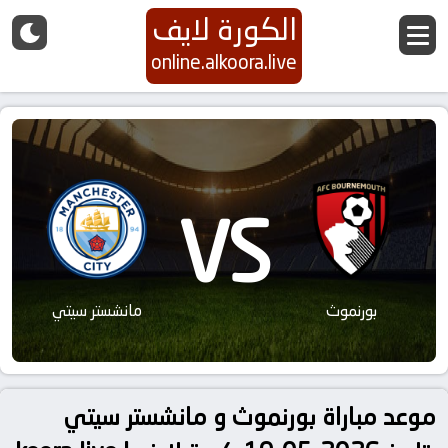
الكورة لايف
online.alkoora.live
VS
بورنموث
مانشستر سيتي
موعد مباراة بورنموث و مانشستر سيتي