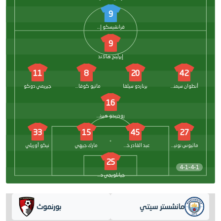
9
فرانشيسكو إيفانيلسون
9
إيرلينج هالاند
11
8
20
42
أنطوان سيمنيو
برناردو سيلفا
ماتيو كوفاسيتش
جيريمي دوكو
16
رودريجو هيرنانديز
33
15
45
27
ماثيوس نونيس
عبد القادر خوسانوف
مارك جيهي
نيكو أوريلي
25
4-1-4-1
جيانلويجي دوناروما
مانشستر سيتي
بورنموث