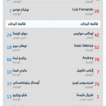
الهجوم
الهجوم
Luis Fernando
ويليام غوميز
7
26
الهجوم
الهجوم
قائمة البدلاء
قائمة البدلاء
لوكاس سواريس
جواو كوستا
24
42
الدفاع
حارس مرمى
Isaac Valença
نوهان بيريز
18
52
الوسط
الدفاع
Andrey
برناردو ليما
66
78
الوسط
الوسط
إلياس مانويل
جابري فيجا
10
7
الهجوم
الوسط
فينيسيوس لوبيز
أوسكار بيتوشفسكي
77
70
الهجوم
الهجوم
غابريال باتيستا
بابلو روزاريو
13
1
حارس مرمى
الوسط