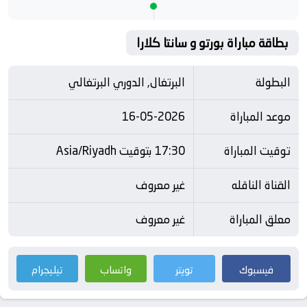
بطاقة مباراة بورتو و سانتا كلارا
البطولة
البرتغال, الدوري البرتغالي
موعد المباراة
16-05-2026
توقيت المباراة
17:30 بتوقيت Asia/Riyadh
القناة الناقله
غير معروف
معلق المباراة
غير معروف
فيسبوك
تويتر
واتساب
تيليجرام