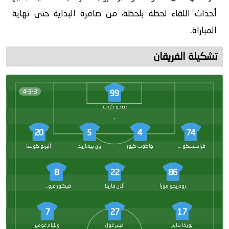
أحداث اللقاء لحظة بلحظة، من صافرة البداية حتى نهاية
المباراة.
تشكيلة الفريقان
4-3-3
99
دييجو كوستا
20
5
4
74
فرانسيسكو مورا
جاكوب كيور
يان بيدناريك
ألبرتو كوستا
8
22
86
رودريجو مورا
ألان فاريلا
فيكتور فروهولدت
7
27
17
بورخا ساينز
دينيز غول
ويليام غوميز