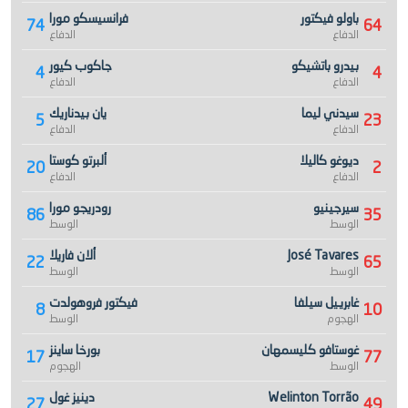
باولو فيكتور
فرانسيسكو مورا
74
64
الدفاع
الدفاع
بيدرو باتشيكو
جاكوب كيور
4
4
الدفاع
الدفاع
سيدني ليما
يان بيدناريك
5
23
الدفاع
الدفاع
ديوغو كاليلا
ألبرتو كوستا
20
2
الدفاع
الدفاع
سيرجينيو
رودريجو مورا
86
35
الوسط
الوسط
José Tavares
ألان فاريلا
22
65
الوسط
الوسط
غابرييل سيلفا
فيكتور فروهولدت
8
10
الهجوم
الوسط
غوستافو كليسمهان
بورخا ساينز
17
77
الوسط
الهجوم
Welinton Torrão
دينيز غول
27
49