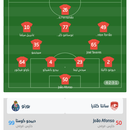
26
Luis Fernando
10
77
49
Welinton Torrão
غوستافو كليسمهان
غابرييل سيلفا
35
65
José Tavares
سيرجينيو
64
4
23
2
ديوغو كاليلا
سيدني ليما
بيدرو باتشيكو
باولو فيكتور
50
4-2-3-1
João Afonso
سانتا كلارا
بورتو
João Afonso
دييجو كوستا
99
50
حارس مرمى
حارس مرمى