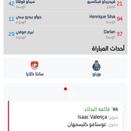
فريدريكو فينانسيو
سيكو فوفانا
42
21
الدفاع
الوسط
Henrique Silva
جواو بيدرو بيبي
11
94
الوسط
الهجوم
Darlan
تيرم موفي
29
37
الوسط
الهجوم
أحداث المباراة
بورتو
سانتا كلارا
قائمة البدلاء
86'
Isaac Valença
خروج:
غوستافو كليسمهان
دخول: