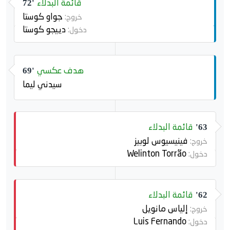
قائمة البدلاء
72'
جواو كوستا
خروج:
دييجو كوستا
دخول:
هدف عكسي
69'
سيدني ليما
قائمة البدلاء
63'
فينيسيوس لوبيز
خروج:
Welinton Torrão
دخول:
قائمة البدلاء
62'
إلياس مانويل
خروج:
Luis Fernando
دخول: