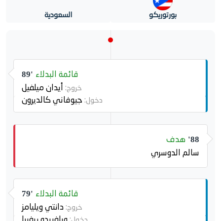
بورتوريكو
السعودية
قائمة البدلاء
89'
أيدان ميلفيل
خروج:
جيوفاني كالديرون
دخول:
هدف
88'
سالم الدوسري
قائمة البدلاء
79'
دانتي ويليامز
خروج:
ويلفريدو ريفيرا
دخول: