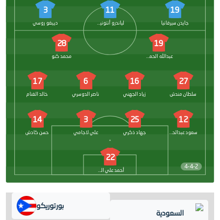
3
11
19
جايدن سيرفانيا
لياندرو أنتونيتي
دييغو روسي
28
19
عبدالله الحمدان
محمد كنو
17
6
16
27
سلطان مندش
زياد الجهني
ناصر الدوسري
خالد الغنام
14
3
25
12
سعود عبدالحميد
جهاد ذكري
علي لاجامي
حسن كادش
22
4-4-2
أحمد علي الكسار
بورتوريكو
السعودية