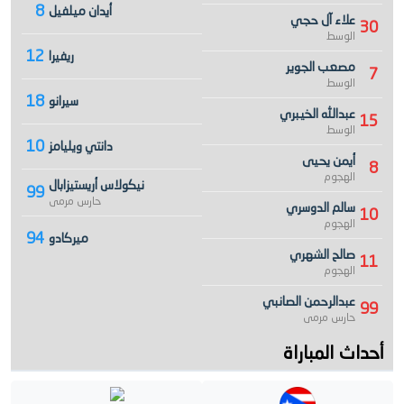
8
أيدان ميلفيل
علاء آل حجي
30
الوسط
12
ريفيرا
مصعب الجوير
7
الوسط
18
سيرانو
عبدالله الخيبري
15
الوسط
10
دانتي ويليامز
أيمن يحيى
8
الهجوم
نيكولاس أريستيزابال
99
حارس مرمى
سالم الدوسري
10
الهجوم
94
ميركادو
صالح الشهري
11
الهجوم
عبدالرحمن الصانبي
99
حارس مرمى
أحداث المباراة