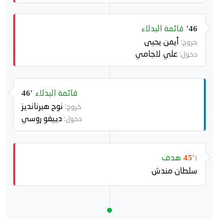
قائمة البدلاء
46'
أيمن يحيى
خروج:
علي لاجامي
دخول:
قائمة البدلاء
46'
نوح هيرنانديز
خروج:
دييغو روسي
دخول:
هدف
45'
1
سلطان مندش