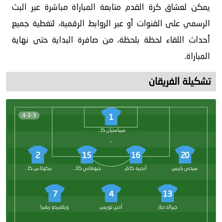
يمكن لعشاق كرة القدم متابعة المباراة مباشرة عبر البث
الرسمي على القنوات أو عبر الروابط الرقمية، لتغطية جميع
أحداث اللقاء لحظة بلحظة، من صافرة البداية حتى نهاية
المباراة.
تشكيلة الفريقان
4-3-3
1
سيباستيان كاتلر
2
15
16
20
سيدني باريس
أندريه كاتلر
جيوفاني كالديرون
نيكولاس كاردونا
7
4
13
جيرالد دياز
أدين توريس
ويلفريدو ريفيرا