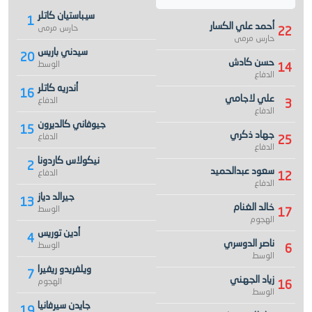
سيباستيان كاتلر
1
أحمد علي الكسار
حارس مرمى
22
حارس مرمى
سيدني باريس
20
حسن كادش
الوسط
14
الدفاع
أندريه كاتلر
16
علي لاجامي
الدفاع
3
الدفاع
جيوفاني كالديرون
15
جهاد ذكري
الدفاع
25
الدفاع
نيكولاس كاردونا
2
سعود عبدالحميد
الدفاع
12
الدفاع
جيرالد دياز
13
خالد الغنام
الوسط
17
الهجوم
أدين توريس
4
ناصر الدوسري
الوسط
6
الوسط
ويلفريدو ريفيرا
7
زياد الجهني
الهجوم
16
الوسط
جايدن سيرفانيا
19