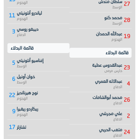
سلطان مندش
الهجوم
27
الوسط
لياندرو أنتونيتي
11
محمد كنو
الهجوم
28
الوسط
دييغو روسي
3
عبدالله الحمدان
الدفاع
19
الهجوم
قائمة البدلاء
قائمة البدلاء
إغناسيو أنتونيتي
5
عبدالقدوس عطية
الوسط
23
حارس مرمى
خوان أونيل
6
عبدالاله العمري
الوسط
4
الدفاع
نوح هيرنانديز
22
محمد أبوالشامات
الهجوم
26
الدفاع
ريكاردو ريفيرا
9
علي مجرشي
الهجوم
2
الدفاع
17
تشارلز
متعب الحربي
24
الدفاع