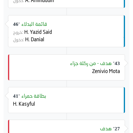
Á. Aminuddin
دخول:
قائمة البدلاء
46'
H. Yazid Said
خروج:
H. Danial
دخول:
هدف - من ركلة جزاء
43'
Zenivio Mota
بطاقة حمراء
41'
H. Kasyful
هدف
27'