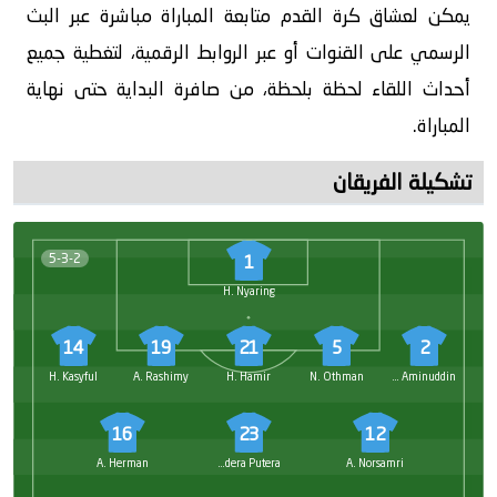
يمكن لعشاق كرة القدم متابعة المباراة مباشرة عبر البث
الرسمي على القنوات أو عبر الروابط الرقمية، لتغطية جميع
أحداث اللقاء لحظة بلحظة، من صافرة البداية حتى نهاية
المباراة.
تشكيلة الفريقان
5-3-2
1
H. Nyaring
14
19
21
5
2
H. Kasyful
A. Rashimy
H. Hamir
N. Othman
Á. Aminuddin
16
23
12
A. Herman
Y. Indera Putera
A. Norsamri