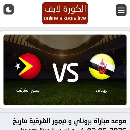
الكورة لايف
online.alkoora.live
VS
بروناي
تيمور الشرقية
موعد مباراة بروناي و تيمور الشرقية بتاريخ