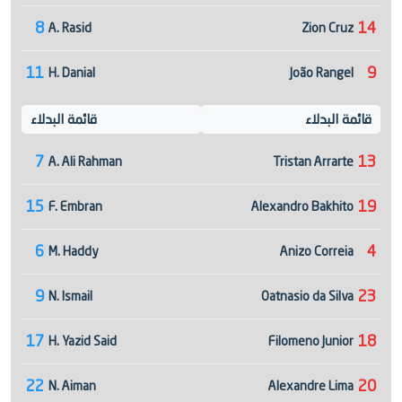
8
14
A. Rasid
Zion Cruz
11
9
H. Danial
João Rangel
قائمة البدلاء
قائمة البدلاء
7
13
A. Ali Rahman
Tristan Arrarte
15
19
F. Embran
Alexandro Bakhito
6
4
M. Haddy
Anizo Correia
9
23
N. Ismail
Oatnasio da Silva
17
18
H. Yazid Said
Filomeno Junior
22
20
N. Aiman
Alexandre Lima