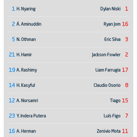
1
1
H. Nyaring
Dylan Niski
2
16
Á. Aminuddin
Ryan Jom
5
3
N. Othman
Eric Silva
21
2
H. Hamir
Jackson Fowler
19
17
A. Rashimy
Liam Farrugia
14
8
H. Kasyful
Claudio Osorio
12
15
A. Norsamri
Tiago
23
7
Y. Indera Putera
Luís Figo
16
11
A. Herman
Zenivio Mota