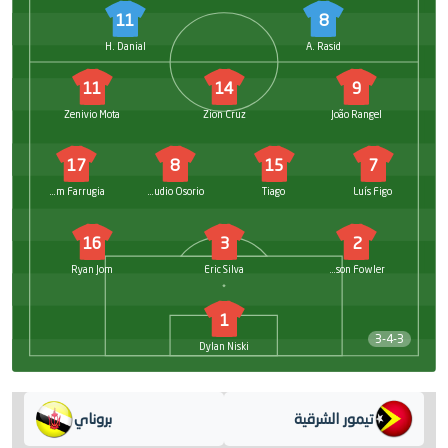
11
8
H. Danial
A. Rasid
11
14
9
Zenivio Mota
Zion Cruz
João Rangel
17
8
15
7
Liam Farrugia
Claudio Osorio
Tiago
Luís Figo
16
3
2
Ryan Jom
Eric Silva
Jackson Fowler
1
3-4-3
Dylan Niski
تيمور الشرقية
بروناي